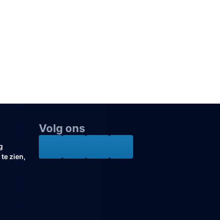
Volg ons
g
te zien,