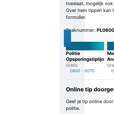
toeslaat, mogelijk oo
Over hem tippen kan te
formulier.
Zaaknummer:
PL0600
Politie
Me
Opsporingstiplijn
An
Gratis
Gra
0800 - 6070
0
Online tip doorg
Geef je tip online door
politie.