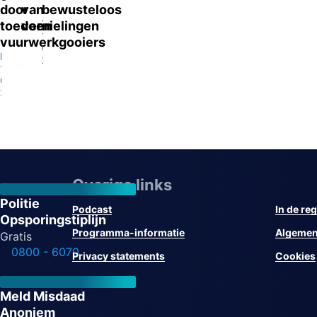
Eindhoven
door
van
bewusteloos
13-
Tilburg
toedoen
vernielingen
07-
13-
Eygelshoven
vuurwerkgooiers
2026
07-
13-
Eindhoven
2026
07-
13-
2026
07-
2026
Overige links
Politie
Podcast
In de reg
Opsporingstiplijn
Programma-informatie
Algemen
Gratis
0800 - 6070
Privacy statements
Cookies
Meld Misdaad
Anoniem