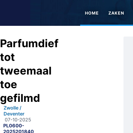
HOME
ZAKEN
Parfumdief
tot
tweemaal
toe
gefilmd
Zwolle /
Deventer
07-10-2025
PL0600-
2025201840