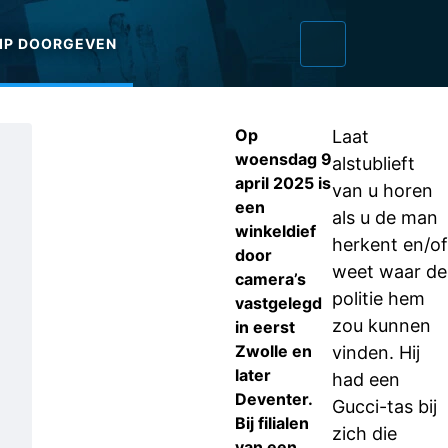
IP DOORGEVEN
Op
Laat
woensdag 9
alstublieft
april 2025 is
van u horen
een
als u de man
winkeldief
herkent en/of
door
weet waar de
camera’s
politie hem
vastgelegd
zou kunnen
in eerst
Zwolle en
vinden. Hij
later
had een
Deventer.
Gucci-tas bij
Bij filialen
zich die
van een