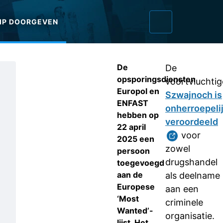
IP DOORGEVEN
De
De
opsporingsdiensten
voortvluchtig
Europol en
Szwajnoch is
ENFAST
onherroepeli
hebben op
veroordeeld
22 april
voor
2025 een
zowel
persoon
drugshandel
toegevoegd
aan de
als deelname
Europese
aan een
‘Most
criminele
Wanted’-
organisatie.
lijst. Het