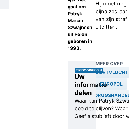
Hij moet nog
gaat om
bijna zes jaar
Patryk
van zijn straf
Marcin
uitzitten.
Szwajnoch
uit Polen,
geboren in
1993.
MEER OVER
TIP DOORGEVEN
VOORTVLUCHT
Uw
informatie
EUROPOL
delen
DRUGSHANDE
Waar kan Patryk Szwaj
beeld te blijven? Waar 
Geef alstublieft door 