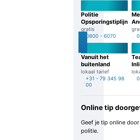
Politie
Me
Opsporingstiplijn
An
gratis
gra
0800 - 6070
0
Vanuit het
Te
buitenland
Inl
lokaal tarief
lok
+31 - 79 345 98
0
00
Online tip doorg
Geef je tip online door
politie.