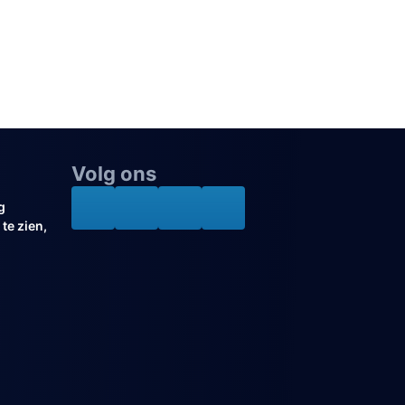
Volg ons
g
te zien,