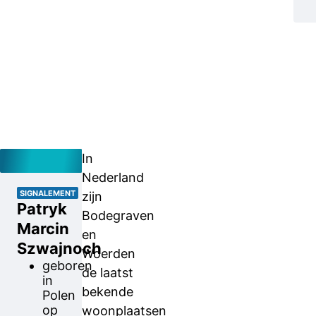
In
Nederland
SIGNALEMENT
zijn
Patryk
Bodegraven
Marcin
en
Szwajnoch
Woerden
geboren
de laatst
in
bekende
Polen
op
woonplaatsen