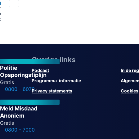
13-
Eindhoven
2026
07-
13-
2026
07-
2026
Overige links
Politie
Podcast
In de reg
Opsporingstiplijn
Programma-informatie
Algemen
Gratis
0800 - 6070
Privacy statements
Cookies
Meld Misdaad
Anoniem
Gratis
0800 - 7000