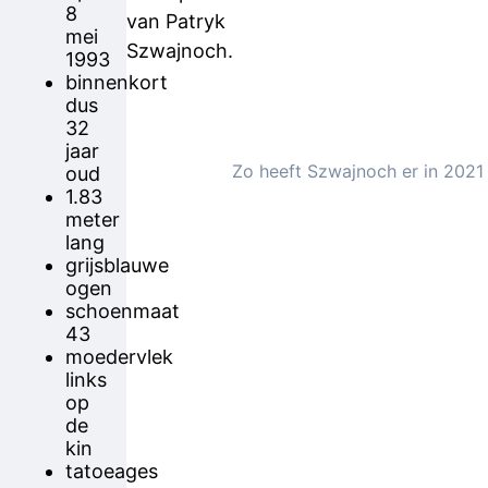
8
van Patryk
mei
Szwajnoch.
1993
binnenkort
dus
32
jaar
Zo heeft Szwajnoch er in 2021 
oud
1.83
meter
lang
grijsblauwe
ogen
schoenmaat
43
moedervlek
links
op
de
kin
tatoeages