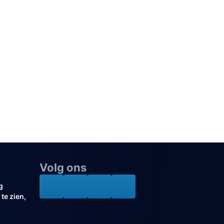
Volg ons
g
te zien,