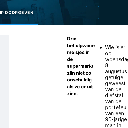
IP DOORGEVEN
Drie
behulpzame
Wie is er
meisjes in
op
de
woensda
8
supermarkt
augustus
zijn niet zo
getuige
onschuldig
geweest
als ze er uit
van de
zien.
diefstal
van de
portefeuil
van een
90-jarige
man in