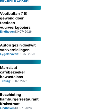
RECENTE ZAKEN
Voetbalfan (16)
gewond door
toedoen
vuurwerkgooiers
Eindhoven
13-07-2026
Auto’s gezin doelwit
van vernielingen
Eygelshoven
13-07-2026
Man slaat
cafébezoeker
bewusteloos
Tilburg
13-07-2026
Beschieting
hamburgerrestaurant
Kruisstraat
Eindhoven
13-07-2026