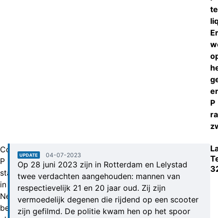
te
li
E
w
o
h
g
e
P
r
z
L
Cor
04-07-2023
UPDATE
T
P
Op 28 juni 2023 zijn in Rotterdam en Lelystad
3
staat
twee verdachten aangehouden: mannen van
in
respectievelijk 21 en 20 jaar oud. Zij zijn
Nederland
vermoedelijk degenen die rijdend op een scooter
bekend
zijn gefilmd. De politie kwam hen op het spoor