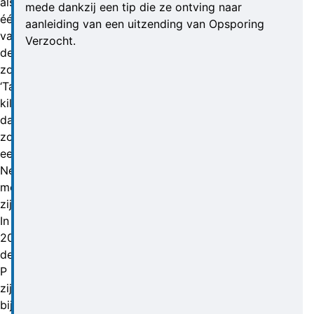
als
mede dankzij een tip die ze ontving naar
één
aanleiding van een uitzending van Opsporing
van
Verzocht.
de
zogenoemde
‘Tattoo
killers’;
dat
zou
een
Nederlands
moordcommando
zijn.
In
2020
deed
P
zijn
bijnaam