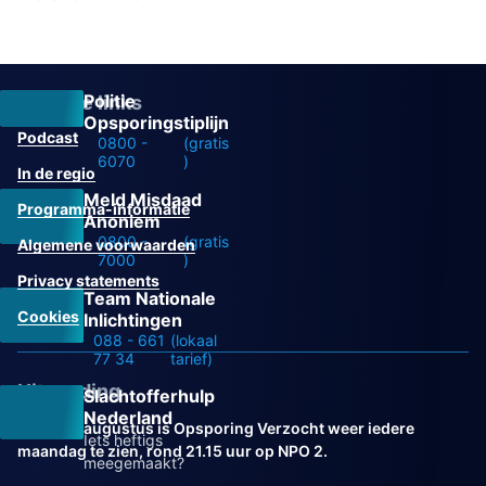
Politie
Overige links
Opsporingstiplijn
Podcast
0800 -
(gratis
6070
)
In de regio
Meld Misdaad
Programma-informatie
Anoniem
0800 -
(gratis
Algemene voorwaarden
7000
)
Privacy statements
Team Nationale
Cookies
Inlichtingen
088 - 661
(lokaal
77 34
tarief)
Uitzending
Slachtofferhulp
Nederland
Vanaf 31 augustus is Opsporing Verzocht weer iedere
Iets heftigs
maandag te zien, rond 21.15 uur op NPO 2.
meegemaakt?