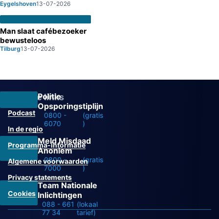
Eygelshoven
13-07-2026
Man slaat cafébezoeker
bewusteloos
Tilburg
13-07-2026
Politie
Overige links
Opsporingstiplijn
Podcast
0800 -
(gratis
6070
)
In de regio
Meld Misdaad
Programma-informatie
Anoniem
0800 -
(gratis
Algemene voorwaarden
7000
)
Privacy statements
Team Nationale
Cookies
Inlichtingen
088 - 661
(lokaal
77 34
tarief)