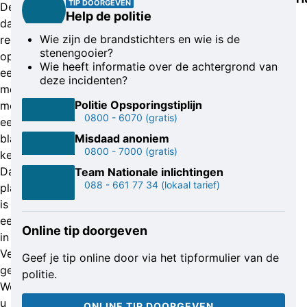
TIP DOORGEVEN
De
Help de politie
daders
Wie zijn de brandstichters en wie is de
reden
stenengooier?
op
Wie heeft informatie over de achtergrond van
een
deze incidenten?
motorscooter
Politie Opsporingstiplijn
met
0800 - 6070
(gratis)
een
blauw
Misdaad anoniem
0800 - 7000
(gratis)
kentekenplaatje.
Dat
Team Nationale inlichtingen
088 - 661 77 34
(lokaal tarief)
plaatje
is
eerder
Online tip doorgeven
in
Venlo
Geef je tip online door via het tipformulier van de
gestolen.
politie.
Weet
u
ONLINE TIP DOORGEVEN