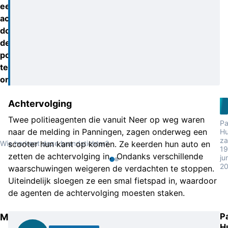
een
achtervolging
door
de
politie,
te
ontkomen.
Achtervolging
Twee politieagenten die vanuit Neer op weg waren
Pa
naar de melding in Panningen, zagen onderweg een
Hu
za
Wie herkent deze brandstichter?
scooter hun kant op komen. Ze keerden hun auto en
19
zetten de achtervolging in. Ondanks verschillende
ju
20
waarschuwingen weigeren de verdachten te stoppen.
Uiteindelijk sloegen ze een smal fietspad in, waardoor
de agenten de achtervolging moesten staken.
P
Motorscooter
H