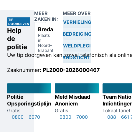
MEER
MEER OVER
ZAKEN IN:
TIP
VERNIELING
DOORGEVEN
Breda
Help
BEDREIGING
Plaats
de
in
Noord-
GEWELDPLEGING
politie
Brabant
Uw tip doorgeven kan zowel telefonisch als online
BRANDSTICHTING
Zaaknummer:
PL2000-2026000467
Politie
Meld Misdaad
Team Natio
Opsporingstiplijn
Anoniem
Inlichtinge
Gratis
Gratis
Lokaal tarief
0800 - 6070
0800 - 7000
088 - 661 