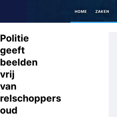
HOME
ZAKEN
Politie
geeft
beelden
vrij
van
relschoppers
oud