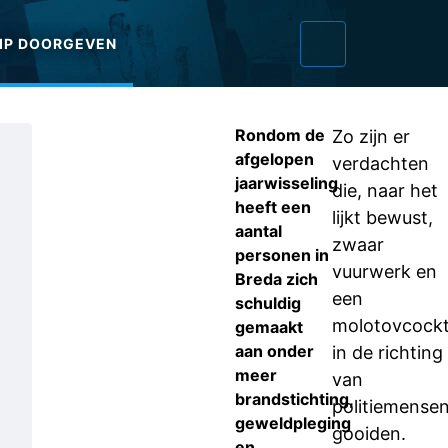
IP DOORGEVEN
Rondom de
Zo zijn er
afgelopen
verdachten
jaarwisseling
die, naar het
heeft een
lijkt bewust,
aantal
zwaar
personen in
vuurwerk en
Breda zich
een
schuldig
molotovcockt
gemaakt
aan onder
in de richting
meer
van
brandstichting,
politiemense
geweldpleging
gooiden.
en