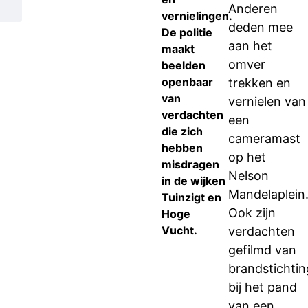
Anderen
vernielingen.
deden mee
De politie
aan het
maakt
omver
beelden
openbaar
trekken en
van
vernielen van
verdachten
een
die zich
cameramast
hebben
op het
misdragen
Nelson
in de wijken
Mandelaplein
Tuinzigt en
Ook zijn
Hoge
Vucht.
verdachten
gefilmd van
brandstichtin
bij het pand
van een