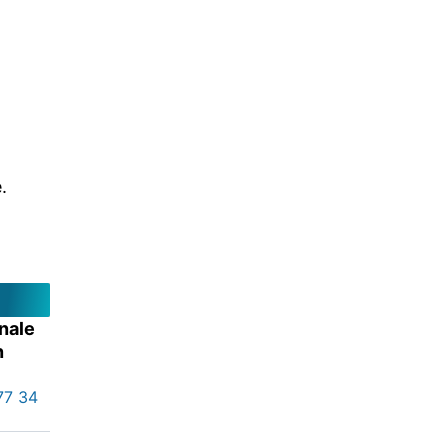
.
nale
n
77 34