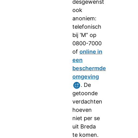
desgewenst
ook
anoniem:
telefonisch
bij ‘M” op
0800-7000
of
online in
een
beschermde
omgeving
. De
getoonde
verdachten
hoeven
niet per se
uit Breda
te komen.