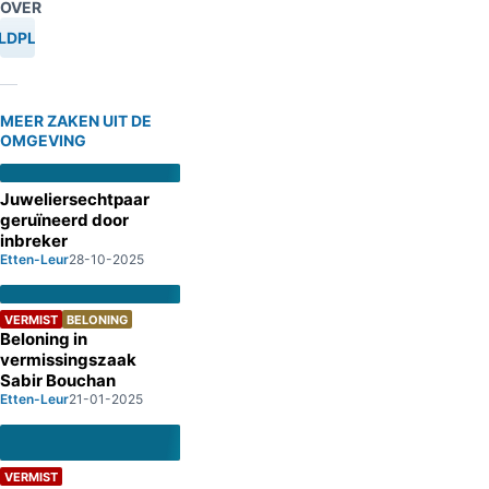
OVER
LDPLEGING
MEER ZAKEN UIT DE
OMGEVING
Juweliersechtpaar
geruïneerd door
inbreker
Etten-Leur
28-10-2025
VERMIST
BELONING
Beloning in
vermissingszaak
Sabir Bouchan
Etten-Leur
21-01-2025
VERMIST