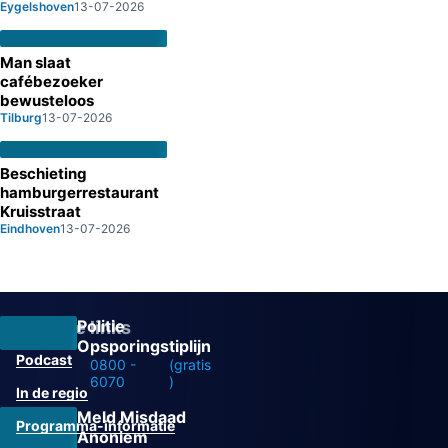
Eygelshoven
13-07-2026
Man slaat
cafébezoeker
bewusteloos
Tilburg
13-07-2026
Beschieting
hamburgerrestaurant
Kruisstraat
Eindhoven
13-07-2026
Politie
Overige links
Opsporingstiplijn
Podcast
0800 -
(gratis
6070
)
In de regio
Meld Misdaad
Programma-informatie
Anoniem