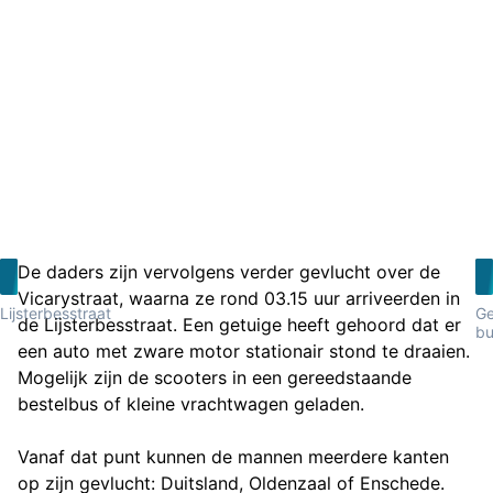
De daders zijn vervolgens verder gevlucht over de
Vicarystraat, waarna ze rond 03.15 uur arriveerden in
Lijsterbesstraat
Ge
de Lijsterbesstraat. Een getuige heeft gehoord dat er
bu
een auto met zware motor stationair stond te draaien.
Mogelijk zijn de scooters in een gereedstaande
bestelbus of kleine vrachtwagen geladen.
Vanaf dat punt kunnen de mannen meerdere kanten
op zijn gevlucht: Duitsland, Oldenzaal of Enschede.