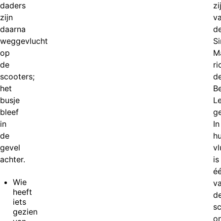
daders
zi
zijn
va
daarna
d
weggevlucht
Si
op
M
de
ri
scooters;
d
het
B
busje
Le
bleef
g
in
In
de
h
gevel
vl
achter.
is
é
Wie
v
heeft
d
iets
s
gezien
o