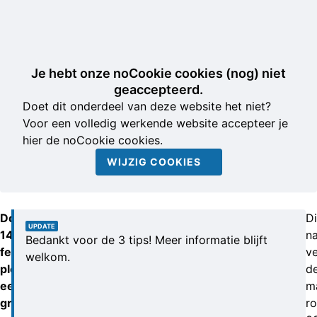
Je hebt onze noCookie cookies (nog) niet
geaccepteerd.
Doet dit onderdeel van deze website het niet?
Voor een volledig werkende website accepteer je
hier de noCookie cookies.
WIJZIG COOKIES
Donderdagochtend
D
UPDATE
14
n
Bedankt voor de 3 tips! Meer informatie blijft
februari
v
welkom.
pleegde
d
een
m
groepje
r