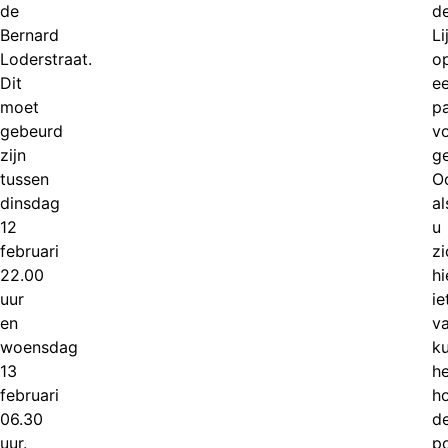
de
d
Bernard
Li
Loderstraat.
o
Dit
e
moet
p
gebeurd
v
zijn
g
tussen
O
dinsdag
al
12
u
februari
zi
22.00
hi
uur
ie
en
v
woensdag
k
13
he
februari
h
06.30
d
uur.
po