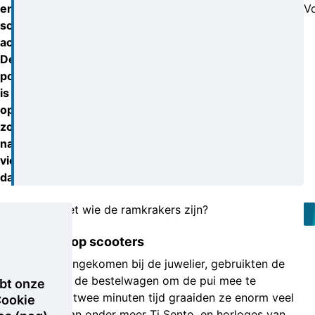
enorme
V
schade
achter.
De
politie
is
op
zoek
naar
vier
daders.
Wie weet wie de ramkrakers zijn?
Gevlucht op scooters
Eenmaal aangekomen bij de juwelier, gebruikten de
ramkrakers de bestelwagen om de pui mee te
bt onze
rammen. In twee minuten tijd graaiden ze enorm veel
ookie
sieraden, van onder meer Ti Sento, en horloges van