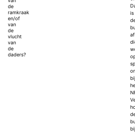
van
Da
de
ramkraak
is
en/of
d
van
b
de
a
vlucht
di
van
de
w
daders?
o
s
o
bi
he
NF
V
h
d
b
bi