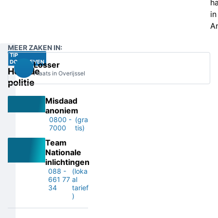
h
in
A
MEER ZAKEN IN:
TIP
DOORGEVEN
Losser
Help de
Plaats in Overijssel
politie
Misdaad
anoniem
0800 -
(gra
7000
tis)
Team
Nationale
inlichtingen
088 -
(loka
661 77
al
34
tarief
)