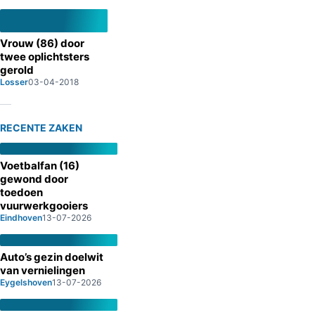
Vrouw (86) door
twee oplichtsters
gerold
Losser
03-04-2018
RECENTE ZAKEN
Voetbalfan (16)
gewond door
toedoen
vuurwerkgooiers
Eindhoven
13-07-2026
Auto’s gezin doelwit
van vernielingen
Eygelshoven
13-07-2026