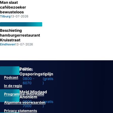
Man slaat
cafébezoeker
bewusteloos
Tilburg
13-07-2026
Beschieting
hamburgerrestaurant
Kruisstraat
Eindhoven
13-07-2026
Politie
Overige links
Opsporingstiplijn
Podcast
0800 -
(gratis
6070
)
In de regio
Meld Misdaad
Programma-informatie
Anoniem
0800 -
(gratis
Algemene voorwaarden
7000
)
Privacy statements