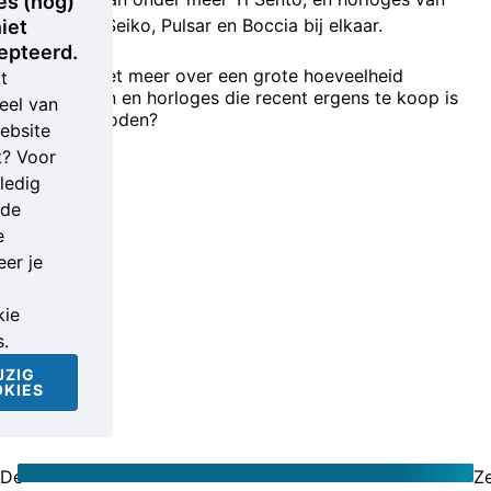
es (nog)
met name Seiko, Pulsar en Boccia bij elkaar.
iet
epteerd.
Wie weet meer over een grote hoeveelheid
t
sieraden en horloges die recent ergens te koop is
eel van
aangeboden?
ebsite
t? Voor
ledig
nde
e
er je
ie
s.
JZIG
KIES
De
Z