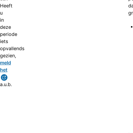
Heeft
d
u
gr
in
deze
periode
iets
opvallends
gezien,
meld
het
a.u.b.