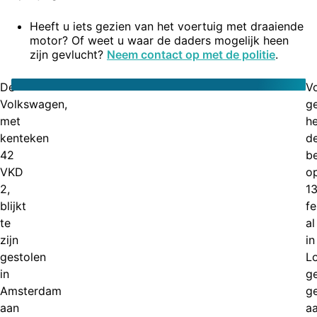
Heeft u iets gezien van het voertuig met draaiende
motor? Of weet u waar de daders mogelijk heen
zijn gevlucht?
Neem contact op met de politie
.
De
V
Volkswagen,
g
met
he
kenteken
d
42
b
VKD
o
2,
1
blijkt
fe
te
al
zijn
in
gestolen
L
in
g
Amsterdam
g
aan
a