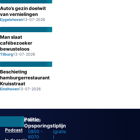
Auto’s gezin doelwit
van vernielingen
Eygelshoven
13-07-2026
Man slaat
cafébezoeker
bewusteloos
Tilburg
13-07-2026
Beschieting
hamburgerrestaurant
Kruisstraat
Eindhoven
13-07-2026
Politie
Overige links
Opsporingstiplijn
Podcast
0800 -
(gratis
6070
)