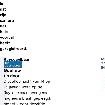
is
dat
zijn
camera
het
hele
voorval
heeft
geregistreerd.
Ruysdaelbaan
M
TIP
Z
DOORGEVEN
IN
Geef uw
tip door
Diezelfde nacht van 14 op
15 januari werd op de
Ruysdaelbaan overigens
nóg een inbraak gepleegd,
mogelijk door dezelfde