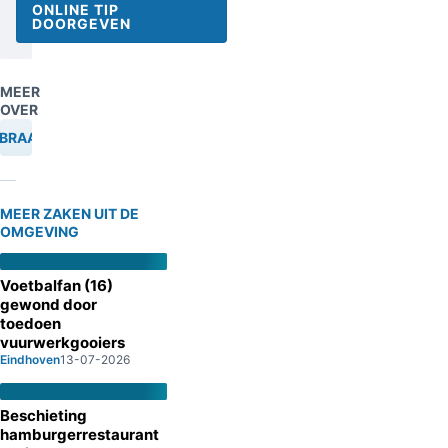
ONLINE TIP
DOORGEVEN
MEER
OVER
NBRAAK
MEER ZAKEN UIT DE
OMGEVING
Voetbalfan (16)
gewond door
toedoen
vuurwerkgooiers
Eindhoven
13-07-2026
Beschieting
hamburgerrestaurant