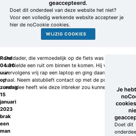
geaccepteerd.
Doet dit onderdeel van deze website het niet?
Voor een volledig werkende website accepteer je
hier de noCookie cookies.
WIJZIG COOKIES
Rond
De dader, die vermoedelijk op de fiets was die nacht,
04.30
vernielde een ruit om binnen te komen. Hij vond
uur
vervolgens vrij rap een laptop en ging daarmee aan de
op
haal. Neem alstublieft contact op met de politie als u
zondag
een idee heeft wie deze inbreker zou kunnen zijn.
Je heb
15
noCo
januari
cookies
2023
ni
brak
geaccep
een
Doet dit
man
onderdee