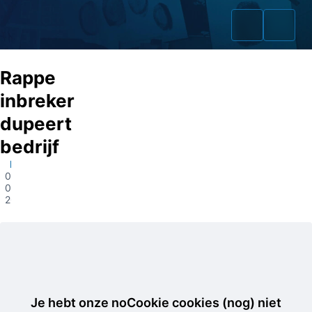
Rappe
inbreker
dupeert
Home
bedrijf
Zaken
Eindhoven
07-
03-
Fraudeurs
2023
Opsporingslijst
Cold Cases
Tip doorgeven
Je hebt onze noCookie cookies (nog) niet
Volg ons