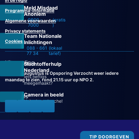
In de regio
Meld Misdaad
Programma-informatie
Anoniem
0800 -
(gratis
Algemene voorwaarden
7000
)
Privacy statements
Team Nationale
Cookies
Inlichtingen
088 - 661
(lokaal
77 34
tarief)
Uitzending
Slachtofferhulp
Nederland
Vanaf 31 augustus is Opsporing Verzocht weer iedere
Iets heftigs
maandag te zien, rond 21.15 uur op NPO 2.
meegemaakt?
Camera in beeld
Volg ons
Help de recherche!
TIP DOORGEVEN