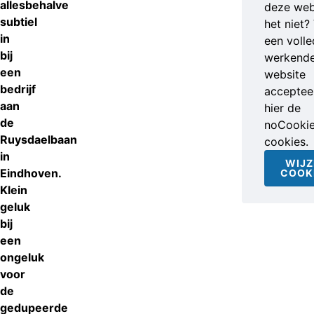
allesbehalve
deze web
subtiel
het niet?
in
een volle
bij
werkend
een
website
bedrijf
accepteer
aan
hier de
de
noCooki
Ruysdaelbaan
cookies.
in
WIJZ
Eindhoven.
COOK
Klein
geluk
bij
een
ongeluk
voor
de
gedupeerde