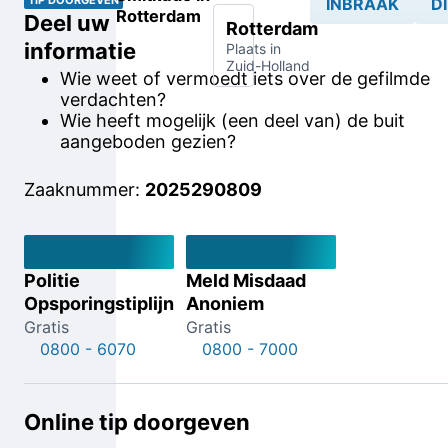
TIP DOORGEVEN
INBRAAK
D
Rotterdam
Deel uw
Rotterdam
informatie
Plaats in
Zuid-Holland
Wie weet of vermoedt iets over de gefilmde
verdachten?
Wie heeft mogelijk (een deel van) de buit
aangeboden gezien?
Zaaknummer:
2025290809
Politie
Meld Misdaad
Opsporingstiplijn
Anoniem
Gratis
Gratis
0800 - 6070
0800 - 7000
Online tip doorgeven