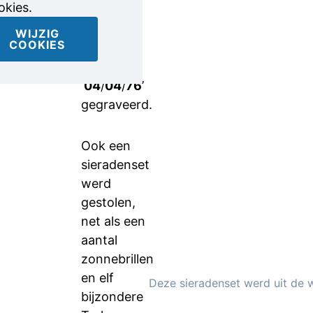
okies.
van bijna
vijftig jaar
WIJZIG
COOKIES
oud. In
beide is
‘
04
/
04
/
76
’
gegraveerd.
Ook een
sieradenset
werd
gestolen,
net als een
aantal
zonnebrillen
en elf
Deze sieradenset werd uit de w
bijzondere