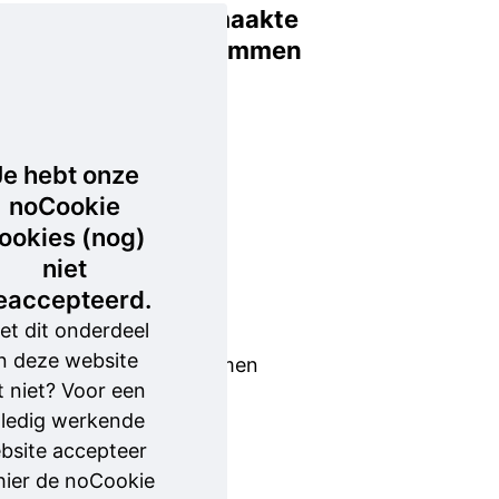
Buitgemaakte
eigendommen
Uit de
woning is
onder
Je hebt onze
meer een
noCookie
gouden
ookies (nog)
aansteker
niet
van het
eaccepteerd.
merk
et dit onderdeel
Dupont
n deze website
meegenomen
t niet? Voor een
en een
lledig werkende
klassiek
bsite accepteer
Zenith-
 hier de noCookie
horloge