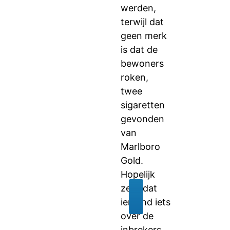
werden,
terwijl dat
geen merk
is dat de
bewoners
roken,
twee
sigaretten
gevonden
van
Marlboro
Gold.
Hopelijk
zegt dat
iemand iets
over de
inbrekers