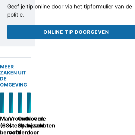
Geef je tip online door via het tipformulier van de
politie.
ONLINE TIP DOORGEVEN
MEER
ZAKEN UIT
DE
OMGEVING
Man
Vrouw
Ontvoerde
Neven
(68)
steelt
Spanjaard
beschoten
beroofd
voor
tien
door