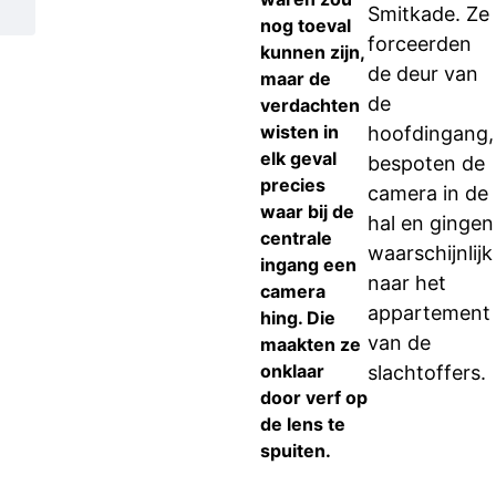
Smitkade. Ze
nog toeval
forceerden
kunnen zijn,
de deur van
maar de
de
verdachten
wisten in
hoofdingang,
elk geval
bespoten de
precies
camera in de
waar bij de
hal en gingen
centrale
waarschijnlijk
ingang een
naar het
camera
appartement
hing. Die
van de
maakten ze
onklaar
slachtoffers.
door verf op
de lens te
spuiten.