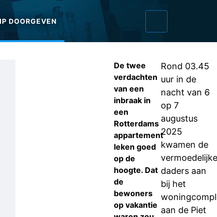
IP DOORGEVEN
De twee
Rond 03.45
verdachten
uur in de
van een
nacht van 6
inbraak in
op 7
een
augustus
Rotterdams
2025
appartement
kwamen de
leken goed
vermoedelijk
op de
hoogte. Dat
daders aan
de
bij het
bewoners
woningcompl
op vakantie
aan de Piet
waren zou