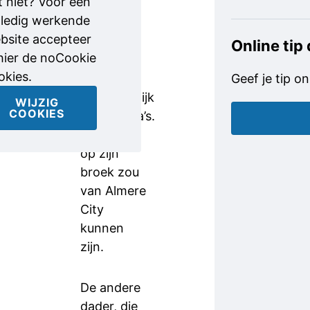
t niet? Voor een
The North
lledig werkende
Face en
bsite accepteer
zijn
Online tip
 hier de noCookie
schoenen
okies.
zijn
Geef je tip on
vermoedelijk
WIJZIG
COOKIES
Balenciaga’s.
Het logo
op zijn
broek zou
van Almere
City
kunnen
zijn.
De andere
dader, die