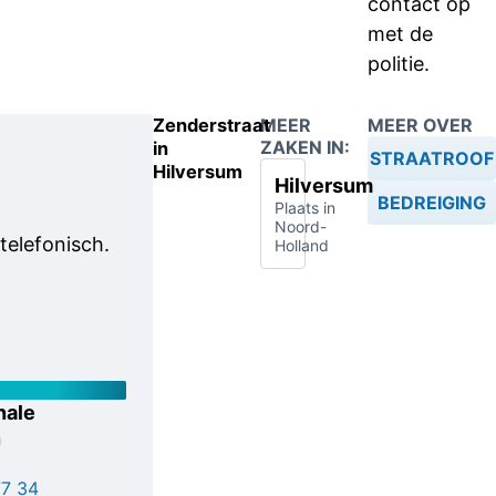
contact op
met de
politie.
Zenderstraat
MEER
MEER OVER
ZAKEN IN:
in
STRAATROOF
Hilversum
Hilversum
BEDREIGING
Plaats in
Noord-
telefonisch.
Holland
nale
n
77 34