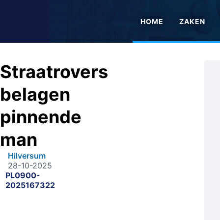
HOME
ZAKEN
Straatrovers
belagen
pinnende
man
Hilversum
28-10-2025
PL0900-
2025167322