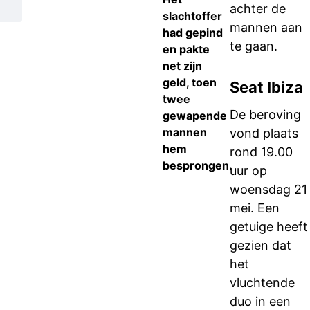
achter de
slachtoffer
mannen aan
had gepind
te gaan.
en pakte
net zijn
geld, toen
Seat Ibiza
twee
De beroving
gewapende
mannen
vond plaats
hem
rond 19.00
besprongen.
uur op
woensdag 21
mei. Een
getuige heeft
gezien dat
het
vluchtende
duo in een