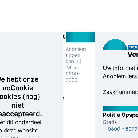
Kenmerken
De man
TIP 
Anoniem
Ver
tippen
met het
kan bij
mes heeft
‘M’ op
Uw informatie
een vrij
0800-
Anoniem iets
Je hebt onze
7000
lichte
noCookie
huidskleur
Zaaknummer
ookies (nog)
en had een
niet
Gucci-pet
eaccepteerd.
op. Zijn
Politie Opspo
et dit onderdeel
Gratis
jack is van
0800 - 6070
n deze website
het merk