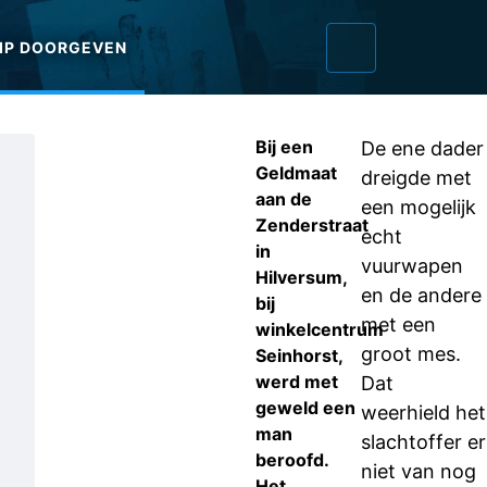
IP DOORGEVEN
Bij een
De ene dader
Geldmaat
dreigde met
aan de
een mogelijk
Zenderstraat
echt
in
vuurwapen
Hilversum,
en de andere
bij
met een
winkelcentrum
groot mes.
Seinhorst,
werd met
Dat
geweld een
weerhield het
man
slachtoffer er
beroofd.
niet van nog
Het