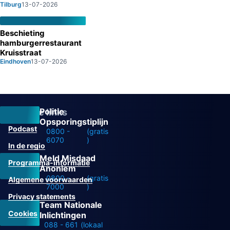
Tilburg
13-07-2026
Beschieting
hamburgerrestaurant
Kruisstraat
Eindhoven
13-07-2026
Politie
Overige links
Opsporingstiplijn
Podcast
0800 -
(gratis
6070
)
In de regio
Meld Misdaad
Programma-informatie
Anoniem
0800 -
(gratis
Algemene voorwaarden
7000
)
Privacy statements
Team Nationale
Cookies
Inlichtingen
088 - 661
(lokaal