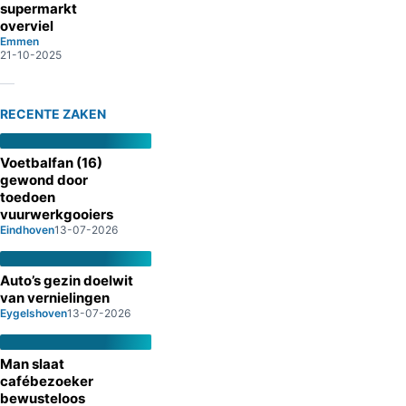
supermarkt
overviel
Emmen
21-10-2025
RECENTE ZAKEN
Voetbalfan (16)
gewond door
toedoen
vuurwerkgooiers
Eindhoven
13-07-2026
Auto’s gezin doelwit
van vernielingen
Eygelshoven
13-07-2026
Man slaat
cafébezoeker
bewusteloos