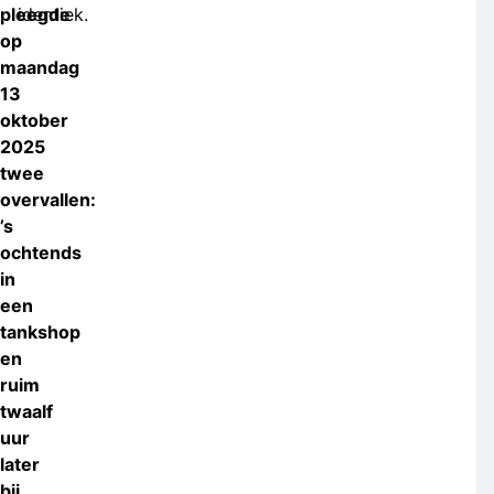
pleegde
identiek.
op
maandag
13
oktober
2025
twee
overvallen:
’s
ochtends
in
een
tankshop
en
ruim
twaalf
uur
later
bij