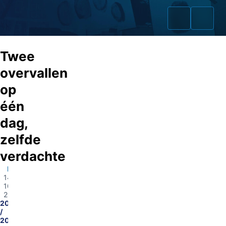
Twee
overvallen
op
Home
één
Zaken
dag,
zelfde
Fraudeurs
verdachte
Opsporingslijst
Emmen
14-
Cold Cases
10-
2025
2025278748
Tip doorgeven
/
2025277978
Volg ons