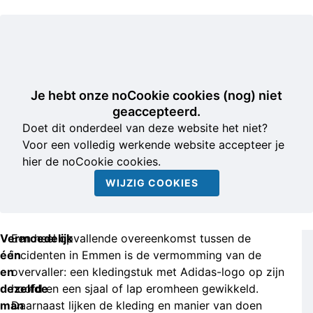
Je hebt onze noCookie cookies (nog) niet
geaccepteerd.
Doet dit onderdeel van deze website het niet?
Voor een volledig werkende website accepteer je
hier de noCookie cookies.
WIJZIG COOKIES
Vermoedelijk
Een heel opvallende overeenkomst tussen de
één
incidenten in Emmen is de vermomming van de
en
overvaller: een kledingstuk met Adidas-logo op zijn
dezelfde
hoofd en een sjaal of lap eromheen gewikkeld.
man
Daarnaast lijken de kleding en manier van doen