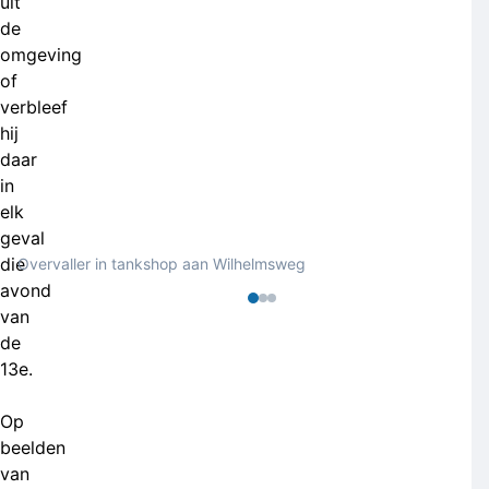
uit
de
omgeving
of
verbleef
hij
daar
in
elk
geval
die
Overvaller in tankshop aan Wilhelmsweg
avond
van
de
13e.
Op
beelden
van