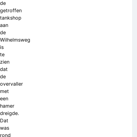
de
getroffen
tankshop
aan
de
Wilhelmsweg
is
te
zien
dat
de
overvaller
met
een
hamer
dreigde.
Dat
was
rond