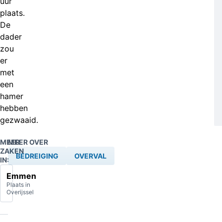
uur
plaats.
De
dader
zou
er
met
een
hamer
hebben
gezwaaid.
MEER
MEER OVER
ZAKEN
BEDREIGING
OVERVAL
IN:
Emmen
Plaats in
Overijssel