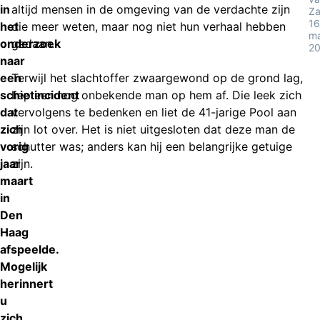
in
altijd mensen in de omgeving van de verdachte zijn
Za
16
het
die meer weten, maar nog niet hun verhaal hebben
ma
onderzoek
gedaan.
2
naar
een
Terwijl het slachtoffer zwaargewond op de grond lag,
schietincident
liep een nog onbekende man op hem af. Die leek zich
dat
vervolgens te bedenken en liet de 41-jarige Pool aan
zich
zijn lot over. Het is niet uitgesloten dat deze man de
vorig
schutter was; anders kan hij een belangrijke getuige
jaar
zijn.
maart
in
Den
Haag
afspeelde.
Mogelijk
herinnert
u
zich