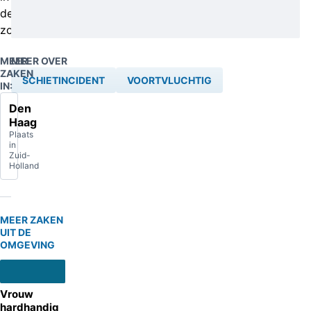
de
zool.
MEER
MEER OVER
ZAKEN
SCHIETINCIDENT
VOORTVLUCHTIG
IN:
Den
Haag
Plaats
in
Zuid-
Holland
MEER ZAKEN
UIT DE
OMGEVING
Vrouw
hardhandig