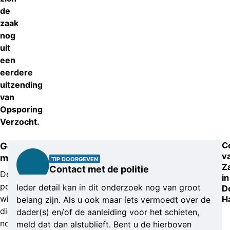
de
zaak
nog
uit
een
eerdere
uitzending
van
Opsporing
Verzocht.
C
Gezochte
v
man
TIP DOORGEVEN
Z
Contact met de politie
De
in
politie
Ieder detail kan in dit onderzoek nog van groot
D
wil
H
belang zijn. Als u ook maar íets vermoedt over de
die
dader(s) en/of de aanleiding voor het schieten,
nog
meld dat dan alstublieft. Bent u de hierboven