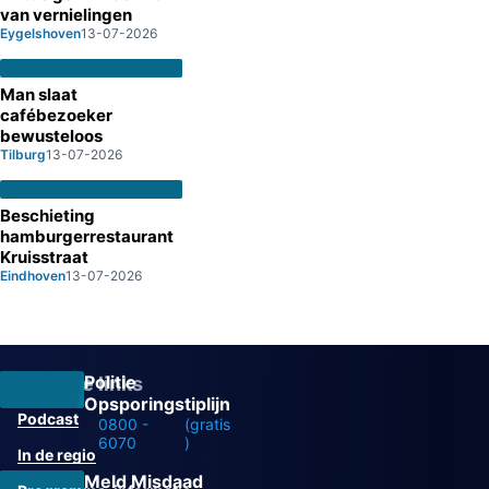
van vernielingen
Eygelshoven
13-07-2026
Man slaat
cafébezoeker
bewusteloos
Tilburg
13-07-2026
Beschieting
hamburgerrestaurant
Kruisstraat
Eindhoven
13-07-2026
Politie
Overige links
Opsporingstiplijn
Podcast
0800 -
(gratis
6070
)
In de regio
Meld Misdaad