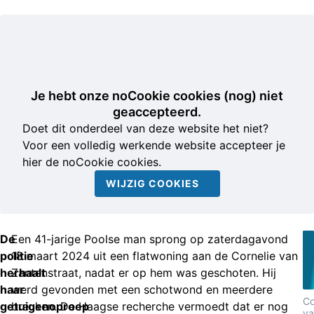
Je hebt onze noCookie cookies (nog) niet
geaccepteerd.
Doet dit onderdeel van deze website het niet?
Voor een volledig werkende website accepteer je
hier de noCookie cookies.
WIJZIG COOKIES
De
Een 41-jarige Poolse man sprong op zaterdagavond
politie
18 maart 2024 uit een flatwoning aan de Cornelie van
herhaalt
Zantenstraat, nadat er op hem was geschoten. Hij
haar
werd gevonden met een schotwond en meerdere
Co
getuigenoproep
breuken. De Haagse recherche vermoedt dat er nog
va