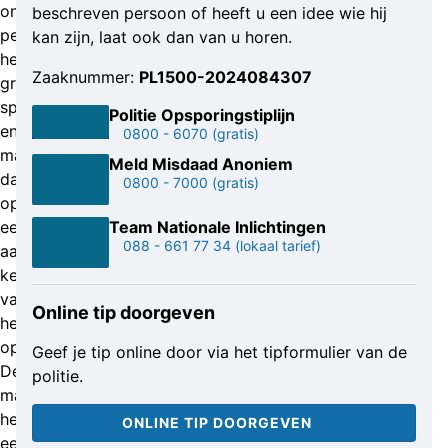
onbekende
beschreven persoon of heeft u een idee wie hij
persoon
kan zijn, laat ook dan van u horen.
heel
Zaaknummer:
PL1500-2024084307
graag
spreken
Politie Opsporingstiplijn
en
0800 - 6070
(gratis)
maakt
Meld Misdaad Anoniem
daarom
0800 - 7000
(gratis)
opnieuw
een
Team Nationale Inlichtingen
088 - 661 77 34
(lokaal tarief)
aantal
kenmerken
van
Online tip doorgeven
hem
openbaar.
Geef je tip online door via het tipformulier van de
De
politie.
man
heeft
ONLINE TIP DOORGEVEN
een