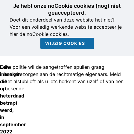
Je hebt onze noCookie cookies (nog) niet
geaccepteerd.
Doet dit onderdeel van deze website het niet?
Voor een volledig werkende website accepteer je
hier de noCookie cookies.
WIJZIG COOKIES
Een
De politie wil de aangetroffen spullen graag
inbreker
terugbezorgen aan de rechtmatige eigenaars. Meld
die
het alstublieft als u iets herkent van uzelf of van een
op
bekende.
heterdaad
betrapt
werd,
in
september
2022