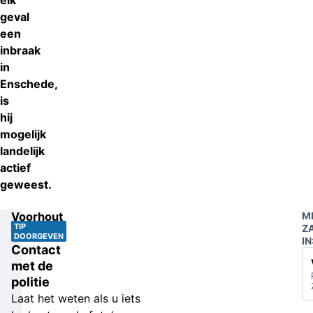
elk
geval
een
inbraak
in
Enschede,
is
hij
mogelijk
landelijk
actief
geweest.
Voorhout
M
TIP
Z
DOORGEVEN
IN
Contact
met de
politie
Laat het weten als u iets