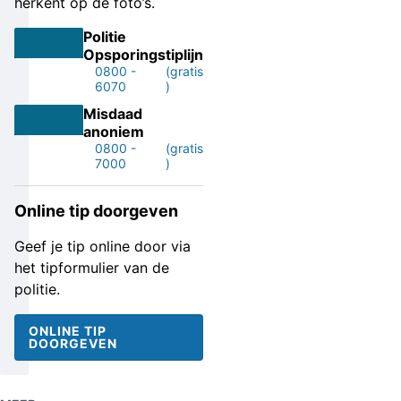
herkent op de foto’s.
Politie
Opsporingstiplijn
0800 -
(gratis
6070
)
Misdaad
anoniem
0800 -
(gratis
7000
)
Online tip doorgeven
Geef je tip online door via
het tipformulier van de
politie.
ONLINE TIP
DOORGEVEN