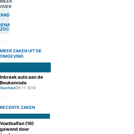
MEER
OVER
ERADEN
GENAAR
ZOCHT
MEER ZAKEN UIT DE
OMGEVING
Inbraak auto aan de
Beukenrode
Voorhout
29-11-2016
RECENTE ZAKEN
Voetbalfan (16)
gewond door