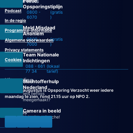
Politie
Overige links
Opsporingstiplijn
Podcast
0800 -
(gratis
6070
)
In de regio
Meld Misdaad
Programma-informatie
Anoniem
0800 -
(gratis
Algemene voorwaarden
7000
)
Privacy statements
Team Nationale
Cookies
Inlichtingen
088 - 661
(lokaal
77 34
tarief)
Uitzending
Slachtofferhulp
Nederland
Vanaf 31 augustus is Opsporing Verzocht weer iedere
Iets heftigs
maandag te zien, rond 21.15 uur op NPO 2.
meegemaakt?
Camera in beeld
Volg ons
Help de recherche!