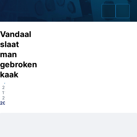
Vandaal
slaat
man
Home
gebroken
Zaken
kaak
Amsterdam
Fraudeurs
25-
11-
Opsporingslijst
2025
2024307967
Cold Cases
Tip doorgeven
Volg ons