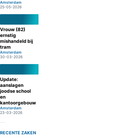
Amsterdam
25-05-2026
Vrouw (82)
ernstig
mishandeld bij
tram
Amsterdam
30-03-2026
Update:
aanslagen
joodse school
en
kantoorgebouw
Amsterdam
23-03-2026
RECENTE ZAKEN