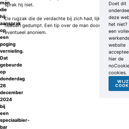
man
Doet dit
sprak hij niet.
die
onderdee
hij
deze web
De rugzak die de verdachte bij zich had, lijkt hij te
aansprak
het niet?
hebben gedumpt. Een tip over de man doorgeven mag
op
een volle
eventueel anoniem.
een
werkend
poging
website
vernieling.
accepteer
Dat
hier de
gebeurde
noCooki
op
cookies.
donderdag
WIJZ
26
COOK
december
2024
bij
een
speciaalbier-
bar