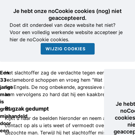
Je hebt onze noCookie cookies (nog) niet
geaccepteerd.
Doet dit onderdeel van deze website het niet?
Voor een volledig werkende website accepteer je
hier de noCookie cookies.
WIJZIG COOKIES
Een
Het slachtoffer zag de verdachte tegen een
33-
reclamebord schoppen en vroeg hem “Wat doe je?” in
jarige
het Engels. De nog onbekende, agressieve man sloeg
man
hem vervolgens zo hard dat hij een kaakbreuk opliep.
is
Je heb
Rugzak gedumpt
grof
noCo
mishandeld
cookies
Kijkt u naar de beelden hieronder en neem alstublieft
door
ni
contact op als u iets weet of vermoedt over de
een
geaccep
gezochte man. Terwijl hij het slachtoffer mishandelde,