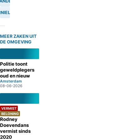
ANDELING
NIELING
MEER ZAKEN UIT
DE OMGEVING
Politie toont
geweldplegers
oud en nieuw
Amsterdam
08-06-2026
VERMIST
BELONING
Rodney
Doevendans
vermist sinds
2020