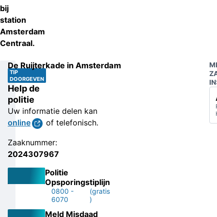
bij
station
Amsterdam
Centraal.
De Ruijterkade in Amsterdam
M
TIP
Z
DOORGEVEN
IN
Help de
politie
Uw informatie delen kan
online
of telefonisch.
Zaaknummer:
2024307967
Politie
Opsporingstiplijn
0800 -
(gratis
6070
)
Meld Misdaad