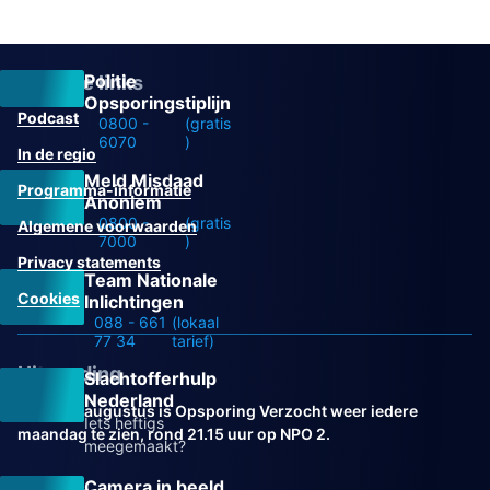
Politie
Overige links
Opsporingstiplijn
Podcast
0800 -
(gratis
6070
)
In de regio
Meld Misdaad
Programma-informatie
Anoniem
0800 -
(gratis
Algemene voorwaarden
7000
)
Privacy statements
Team Nationale
Cookies
Inlichtingen
088 - 661
(lokaal
77 34
tarief)
Uitzending
Slachtofferhulp
Nederland
Vanaf 31 augustus is Opsporing Verzocht weer iedere
Iets heftigs
maandag te zien, rond 21.15 uur op NPO 2.
meegemaakt?
Camera in beeld