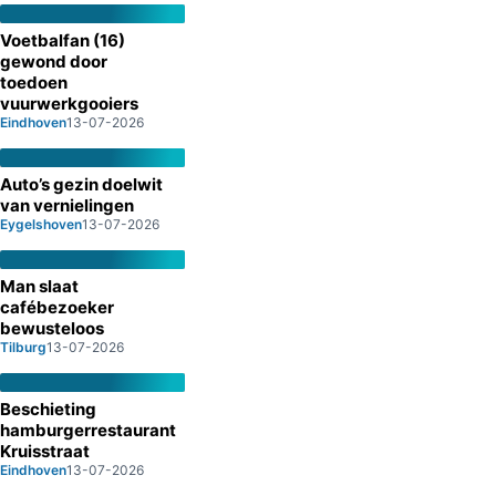
Voetbalfan (16)
gewond door
toedoen
vuurwerkgooiers
Eindhoven
13-07-2026
Auto’s gezin doelwit
van vernielingen
Eygelshoven
13-07-2026
Man slaat
cafébezoeker
bewusteloos
Tilburg
13-07-2026
Beschieting
hamburgerrestaurant
Kruisstraat
Eindhoven
13-07-2026