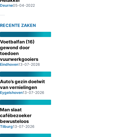
Heiakker
Deurne
05-04-2022
RECENTE ZAKEN
Voetbalfan (16)
gewond door
toedoen
vuurwerkgooiers
Eindhoven
13-07-2026
Auto’s gezin doelwit
van vernielingen
Eygelshoven
13-07-2026
Man slaat
cafébezoeker
bewusteloos
Tilburg
13-07-2026