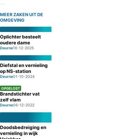
MEER ZAKEN UIT DE
OMGEVING
Oplichter besteelt
oudere dame
Deurne
16-12-2025
Diefstal en vernieling
op NS-station
Deurne
01-10-2024
OPGELOST
Brandstichter vat
zelf vlam
Deurne
06-12-2022
Doodsbedreiging en
vernieling in wijk