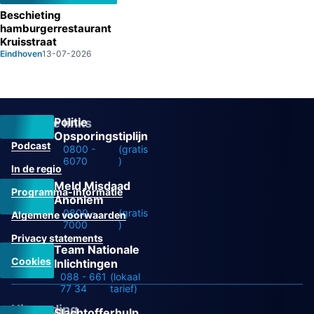
Beschieting
hamburgerrestaurant
Kruisstraat
Eindhoven
13-07-2026
Politie
Overige links
Opsporingstiplijn
Podcast
0800 -
(gratis
6070
)
In de regio
Meld Misdaad
Programma-informatie
Anoniem
0800 -
(gratis
Algemene voorwaarden
7000
)
Privacy statements
Team Nationale
Cookies
Inlichtingen
088 - 661
(lokaal
77 34
tarief)
Uitzending
Slachtofferhulp