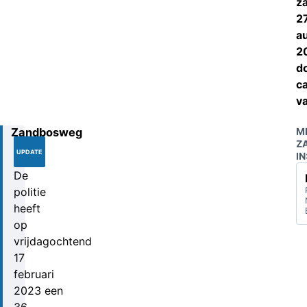
z
2
a
2
d
c
v
Zandbosweg
M
17-
Z
02-
UPDATE
IN
2023
De
politie
heeft
op
vrijdagochtend
17
februari
2023 een