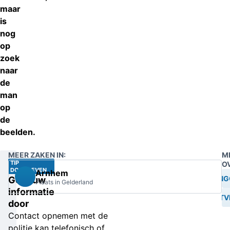
maar
is
nog
op
zoek
naar
de
man
op
de
beelden.
MEER ZAKEN IN:
M
TIP
O
DOORGEVEN
Arnhem
WONING
Geef uw
Plaats in Gelderland
informatie
VOORTV
door
Contact opnemen met de
politie kan telefonisch of