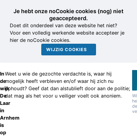
Je hebt onze noCookie cookies (nog) niet
geaccepteerd.
Doet dit onderdeel van deze website het niet?
Voor een volledig werkende website accepteer je
hier de noCookie cookies.
WIJZIG COOKIES
In
Weet u wie de gezochte verdachte is, waar hij
de
mogelijk heeft verbleven en/of waar hij zich nu
wijk
ophoudt? Geef dat dan alstublieft door aan de politie;
De
dat mag als het voor u veiliger voelt ook anoniem.
Wi
he
Laar
d
in
ve
Arnhem
is
op