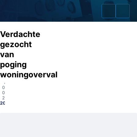
Verdachte
gezocht
van
Home
poging
Zaken
woningoverval
Arnhem
Fraudeurs
02-
09-
Opsporingslijst
2025
2023218930
Cold Cases
Tip doorgeven
Volg ons