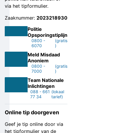
via het tipformulier.
Zaaknummer:
2023218930
Politie
Opsporingstiplijn
0800 -
(gratis
6070
)
Meld Misdaad
Anoniem
0800 -
(gratis
7000
)
Team Nationale
Inlichtingen
088 - 661
(lokaal
77 34
tarief)
Online tip doorgeven
Geef je tip online door via
het tipformulier van de