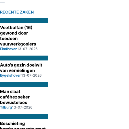
RECENTE ZAKEN
Voetbalfan (16)
gewond door
toedoen
vuurwerkgooiers
Eindhoven
13-07-2026
Auto’s gezin doelwit
van vernielingen
Eygelshoven
13-07-2026
Man slaat
cafébezoeker
bewusteloos
Tilburg
13-07-2026
Beschieting
hamburgerrestaurant