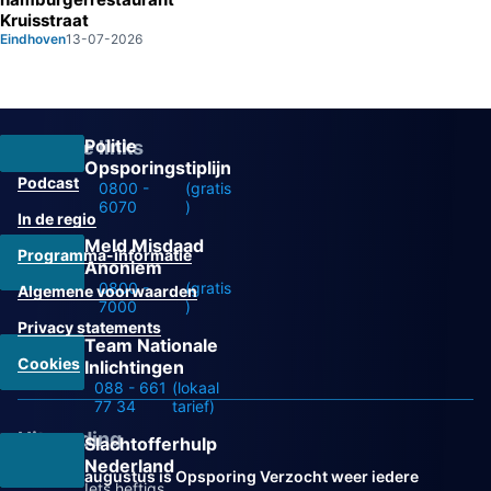
Kruisstraat
Eindhoven
13-07-2026
Politie
Overige links
Opsporingstiplijn
Podcast
0800 -
(gratis
6070
)
In de regio
Meld Misdaad
Programma-informatie
Anoniem
0800 -
(gratis
Algemene voorwaarden
7000
)
Privacy statements
Team Nationale
Cookies
Inlichtingen
088 - 661
(lokaal
77 34
tarief)
Uitzending
Slachtofferhulp
Nederland
Vanaf 31 augustus is Opsporing Verzocht weer iedere
Iets heftigs