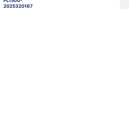
PL1500-
2025320167