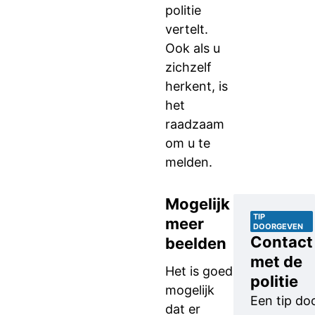
politie
vertelt.
Ook als u
zichzelf
herkent, is
het
raadzaam
om u te
melden.
Mogelijk
TIP
meer
DOORGEVEN
Contact
beelden
met de
Het is goed
politie
mogelijk
Een tip d
dat er