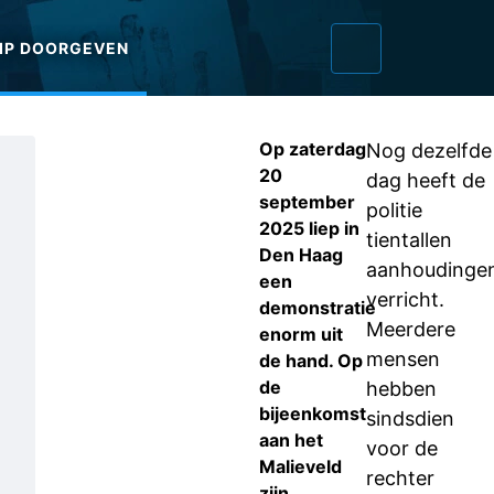
IP DOORGEVEN
Op zaterdag
Nog dezelfde
20
dag heeft de
september
politie
2025 liep in
tientallen
Den Haag
aanhoudinge
een
verricht.
demonstratie
Meerdere
enorm uit
mensen
de hand. Op
de
hebben
bijeenkomst
sindsdien
aan het
voor de
Malieveld
rechter
zijn