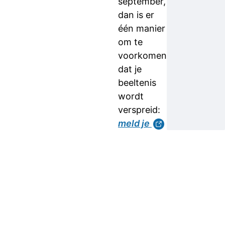
september,
dan is er
één manier
om te
voorkomen
dat je
beeltenis
wordt
verspreid:
meld je