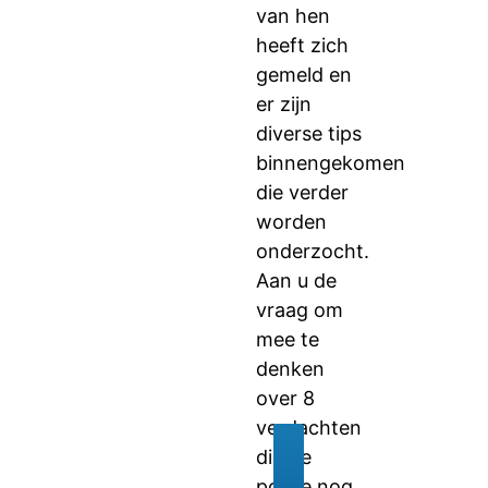
van hen
heeft zich
gemeld en
er zijn
diverse tips
binnengekomen
die verder
worden
onderzocht.
Aan u de
vraag om
mee te
denken
over 8
verdachten
die de
politie nog