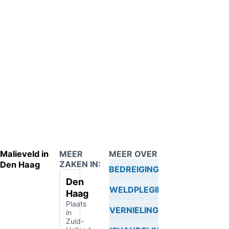
Malieveld in
MEER
MEER OVER
ZAKEN IN:
Den Haag
BEDREIGING
Den
GEWELDPLEGING
Haag
Plaats
VERNIELING
in
Zuid-