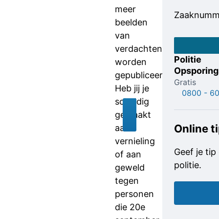
meer
Zaaknumm
beelden
van
verdachten
Politie
worden
Opsporings
gepubliceerd.
Gratis
Heb jij je
0800 - 6
schuldig
gemaakt
Online t
aan
vernieling
Geef je tip
of aan
politie.
geweld
tegen
personen
die 20e