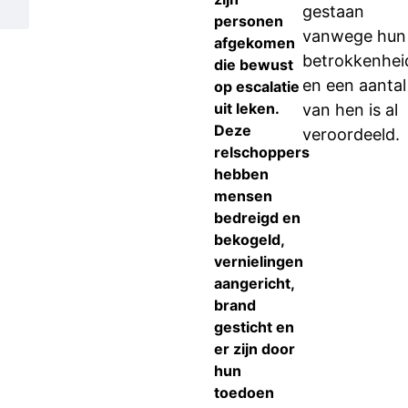
gestaan
personen
vanwege hun
afgekomen
betrokkenhei
die bewust
en een aantal
op escalatie
uit leken.
van hen is al
Deze
veroordeeld.
relschoppers
hebben
mensen
bedreigd en
bekogeld,
vernielingen
aangericht,
brand
gesticht en
er zijn door
hun
toedoen