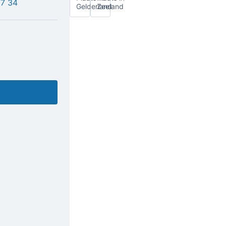
77 34
Gelderland
Zeeland