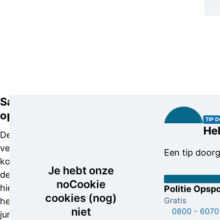
Samen
Deel uw
opgetrokken
informatie
TIP 
Hel
De 35-jarige
De
verdachte
winkeldieven
Een tip door
komt voor op
zijn eind
Je hebt onze
de beelden
juni en
noCookie
hieronder, zij
begin juli
Politie Opspo
cookies (nog)
Gratis
het om
2024
niet
0800 - 6070
juridische
gefilmd in