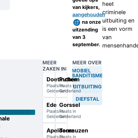
heet
van kijkers,
criminele
aangehouden
uitbuiting en
na onze
is een vorm
uitzending
van 3
van
september.
mensenhande
MEER
MEER OVER
ZAKEN IN:
MOBIEL
BANDITISME
Doetinchem
Putten
Plaats in
Plaats in
UITBUITING
Gelderland
Gelderland
DIEFSTAL
Ede
Gorssel
Plaats in
Plaats in
Gelderland
Gelderland
nale
n
Apeldoorn
Terneuzen
Plaats in
Plaats in