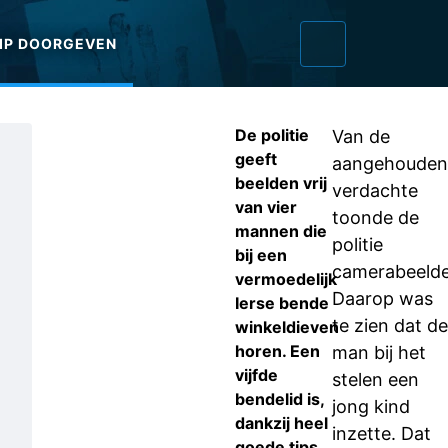
IP DOORGEVEN
De politie
Van de
geeft
aangehouden
beelden vrij
verdachte
van vier
toonde de
mannen die
politie
bij een
camerabeelde
vermoedelijk
Daarop was
Ierse bende
te zien dat de
winkeldieven
horen. Een
man bij het
vijfde
stelen een
bendelid is,
jong kind
dankzij heel
inzette. Dat
goede tips