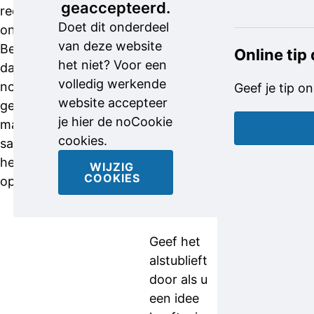
geaccepteerd.
redenen
onder
Doet dit onderdeel
onherkenbaar.
meer
van deze website
Bewijs dus
Putten,
Online tip
het niet? Voor een
dat hij en de
Doetinchem
volledig werkende
nog
en Ede.
Geef je tip on
website accepteer
gezochte
Vermoedelijk
je hier de noCookie
mannen
zijn ze veel
cookies.
samen
vaker op
hebben
pad, ook
WIJZIG
COOKIES
opgetrokken.
elders in
het land.
Geef het
alstublieft
door als u
een idee