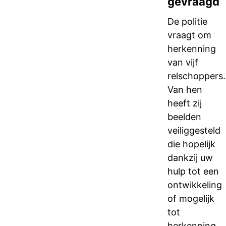
gevraagd
De politie
vraagt om
herkenning
van vijf
relschoppers.
Van hen
heeft zij
beelden
veiliggesteld
die hopelijk
dankzij uw
hulp tot een
ontwikkeling
of mogelijk
tot
herkenning