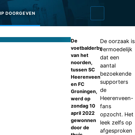
IP DOORGEVEN
De
De oorzaak is
voetbalderby
vermoedelijk
van het
dat een
noorden,
aantal
tussen SC
bezoekende
Heerenveen
supporters
en FC
de
Groningen,
Heerenveen-
werd op
zondag 10
fans
april 2022
opzocht. Het
gewonnen
leek zelfs op
door de
afgesproken
thuis