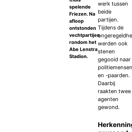
werk tussen
spelende
beide
Friezen. Na
partijen.
afloop
Tijdens de
ontstonden
vechtpartijen
ongeregeldh
rondom het
werden ook
Abe Lenstra
stenen
Stadion.
gegooid naar
politiemense
en -paarden.
Daarbij
raakten twee
agenten
gewond.
Herkennin