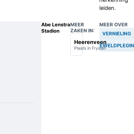
leiden.
Abe Lenstra
MEER
MEER OVER
ZAKEN IN:
Stadion
VERNIELING
Heerenveen
GEWELDPLEGI
Plaats in Fryslân