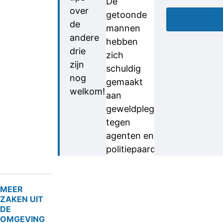
De
over
getoonde
de
mannen
andere
hebben
drie
zich
zijn
schuldig
nog
gemaakt
welkom!
aan
geweldpleging
tegen
agenten en
politiepaarden.
MEER
ZAKEN UIT
DE
OMGEVING