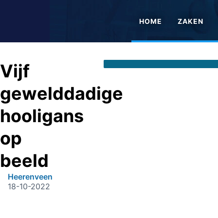
HOME
ZAKEN
Vijf
gewelddadige
hooligans
op
beeld
Heerenveen
18-10-2022