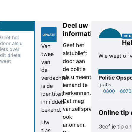
Deel uw
20-
informatie
10-
UPDATE
TIP 
Geef het
2022
Hel
door als u
Geef het
Van
iets over
alstublieft
twee
dit drietal
Wie weet of 
weet
door aan
van
de politie
de
als u meent
Politie Opspo
verdachten
gratis
iemand te
is de
0800 - 6070
herkennen.
identiteit
Dat mag
inmiddels
vanzelfsprekend
bekend.
Online tip
ook
Uw
anoniem.
Geef je tip on
tips