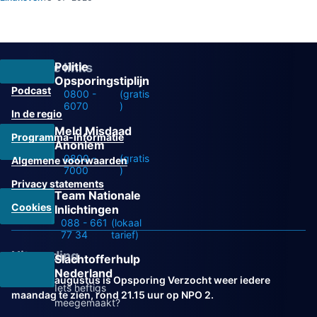
Politie
Overige links
Opsporingstiplijn
Podcast
0800 -
(gratis
6070
)
In de regio
Meld Misdaad
Programma-informatie
Anoniem
0800 -
(gratis
Algemene voorwaarden
7000
)
Privacy statements
Team Nationale
Cookies
Inlichtingen
088 - 661
(lokaal
77 34
tarief)
Uitzending
Slachtofferhulp
Nederland
Vanaf 31 augustus is Opsporing Verzocht weer iedere
Iets heftigs
maandag te zien, rond 21.15 uur op NPO 2.
meegemaakt?