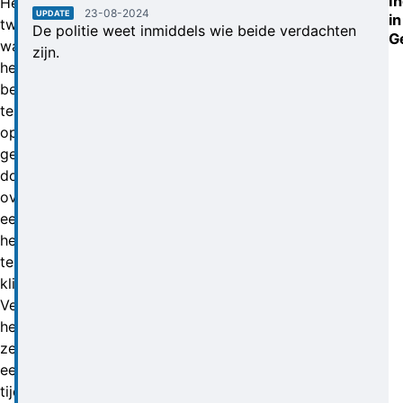
I
Het
23-08-2024
UPDATE
in
tweetal
De politie weet inmiddels wie beide verdachten
G
was
zijn.
het
beveiligde
terrein
op
gekomen
door
over
een
hek
te
klimmen.
Vervolgens
hebben
ze
een
tijd