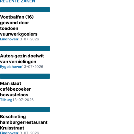
RECENTE ZAKEN
Voetbalfan (16)
gewond door
toedoen
vuurwerkgooiers
Eindhoven
13-07-2026
Auto’s gezin doelwit
van vernielingen
Eygelshoven
13-07-2026
Man slaat
cafébezoeker
bewusteloos
Tilburg
13-07-2026
Beschieting
hamburgerrestaurant
Kruisstraat
Eindhoven
13-07-2026