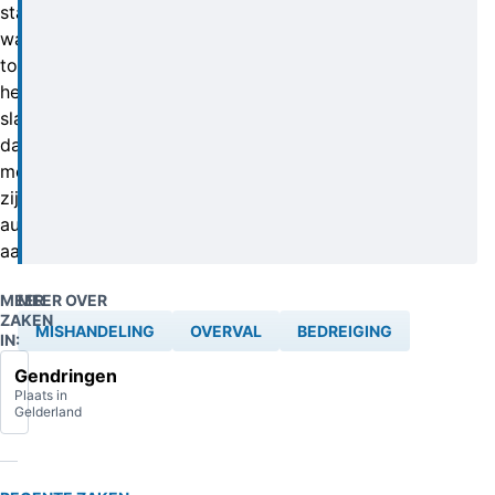
staan
wachten
totdat
het
slachtoffer
daar
met
zijn
auto
aankwam.
MEER
MEER OVER
ZAKEN
MISHANDELING
OVERVAL
BEDREIGING
IN:
Gendringen
Plaats in
Gelderland