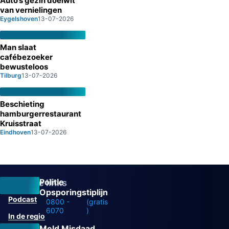
Auto’s gezin doelwit
van vernielingen
Eygelshoven
13-07-2026
Man slaat
cafébezoeker
bewusteloos
Tilburg
13-07-2026
Beschieting
hamburgerrestaurant
Kruisstraat
Eindhoven
13-07-2026
Politie
Overige links
Opsporingstiplijn
Podcast
0800 -
(gratis
6070
)
In de regio
Meld Misdaad