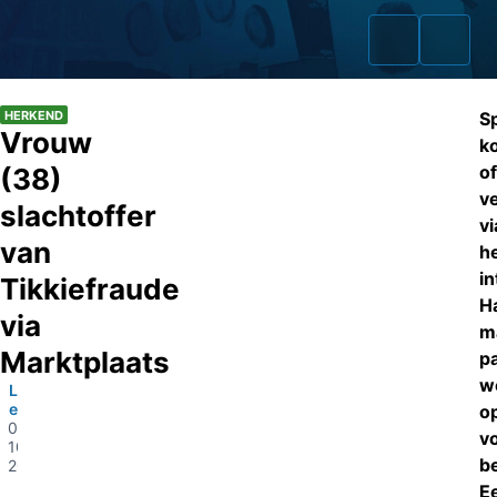
HERKEND
S
Vrouw
k
of
(38)
v
Home
slachtoffer
vi
van
Zaken
h
in
Tikkiefraude
Fraudeurs
H
via
m
Opsporingslijst
Marktplaats
p
w
Leeuwarden
Cold Cases
en Zwolle
o
08-
v
10-
Tip doorgeven
b
2019
Volg ons
E