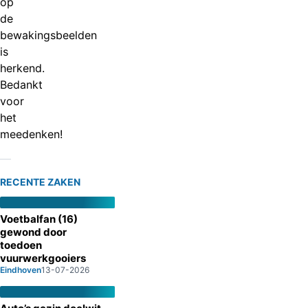
op
de
bewakingsbeelden
is
herkend.
Bedankt
voor
het
meedenken!
RECENTE ZAKEN
Voetbalfan (16)
gewond door
toedoen
vuurwerkgooiers
Eindhoven
13-07-2026