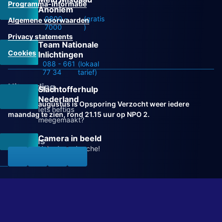
Programma-informatie
Anoniem
0800 -
(gratis
Algemene voorwaarden
7000
)
Privacy statements
Team Nationale
Cookies
Inlichtingen
088 - 661
(lokaal
77 34
tarief)
Uitzending
Slachtofferhulp
Nederland
Vanaf 31 augustus is Opsporing Verzocht weer iedere
Iets heftigs
maandag te zien, rond 21.15 uur op NPO 2.
meegemaakt?
Camera in beeld
Volg ons
Help de recherche!