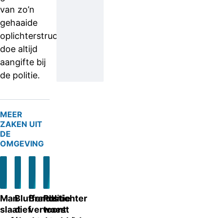
van zo’n
gehaaide
oplichterstruc,
doe altijd
aangifte bij
de politie.
MEER
ZAKEN UIT
DE
OMGEVING
Man
Bluffende
Brandstichter
Politie
slaat
dief
verwoest
toont