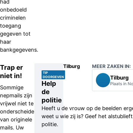
had
onbedoeld
criminelen
toegang
gegeven tot
haar
bankgegevens.
Tilburg
MEER ZAKEN IN:
Trap er
TIP
niet in!
Tilburg
DOORGEVEN
Help
Plaats in N
Sommige
de
nepmails zijn
politie
vrijwel niet te
Heeft u de vrouw op de beelden erg
onderscheiden
weet u wie zij is? Geef het alstublie
van originele
politie.
mails. Uw