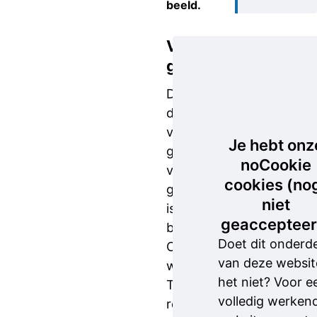
beeld.
Verdachte
gefilmd
De vrouw
die
vervolgens
Je hebt onz
gebruikmaakte
noCookie
van die
cookies (no
gegevens,
niet
is gefilmd
geaccepteer
bij een
Doet dit onderd
Coolblue-
van deze websit
winkel in
het niet? Voor e
Tilburg. Ze
volledig werken
rekende