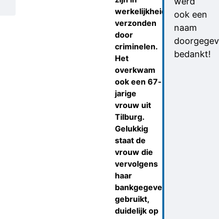
werd
werkelijkheid
ook een
verzonden
naam
door
doorgegev
criminelen.
bedankt!
Het
overkwam
ook een 67-
jarige
vrouw uit
Tilburg.
Gelukkig
staat de
vrouw die
vervolgens
haar
bankgegevens
gebruikt,
duidelijk op