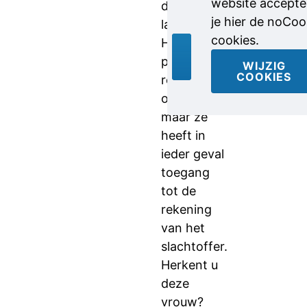
website accepte
daar een
je hier de noCoo
laptop af.
cookies.
Haar
precieze
WIJZIG
COOKIES
rol is
onduidelijk,
maar ze
heeft in
ieder geval
toegang
tot de
rekening
van het
slachtoffer.
Herkent u
deze
vrouw?