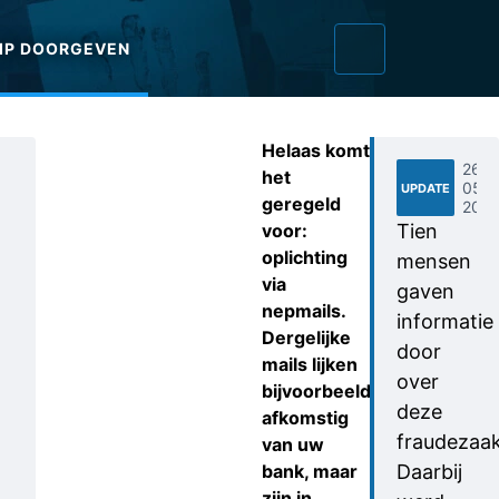
IP DOORGEVEN
Helaas komt
26-
het
05-
UPDATE
geregeld
202
voor:
Tien
oplichting
mensen
via
gaven
nepmails.
informatie
Dergelijke
door
mails lijken
over
bijvoorbeeld
deze
afkomstig
fraudezaak
van uw
bank, maar
Daarbij
zijn in