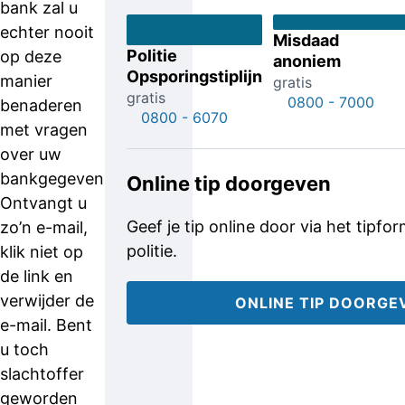
bank zal u
echter nooit
Misdaad
Politie
op deze
anoniem
Opsporingstiplijn
manier
gratis
gratis
0800 - 7000
benaderen
0800 - 6070
met vragen
over uw
bankgegevens.
Online tip doorgeven
Ontvangt u
Geef je tip online door via het tipfo
zo’n e-mail,
politie.
klik niet op
de link en
verwijder de
ONLINE TIP DOORGE
e-mail. Bent
u toch
slachtoffer
geworden