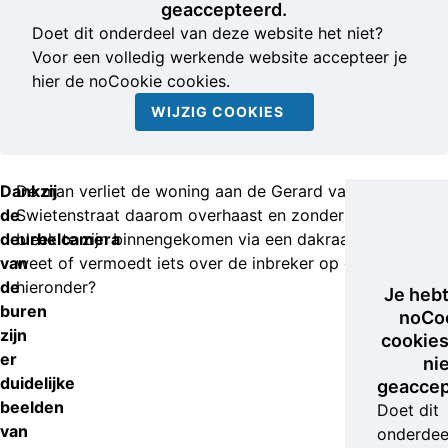
geaccepteerd.
Doet dit onderdeel van deze website het niet?
Voor een volledig werkende website accepteer je
hier de noCookie cookies.
WIJZIG COOKIES
Dankzij
De man verliet de woning aan de Gerard van
de
Swietenstraat daarom overhaast en zonder buit. Hij
deurbelcamera
bleek te zijn binnengekomen via een dakraam. Wie
van
weet of vermoedt iets over de inbreker op de beelden
de
hieronder?
Je heb
buren
noCo
zijn
cookies
er
ni
duidelijke
geaccep
beelden
Doet dit
van
onderdee