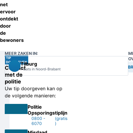
net
ervoor
ontdekt
door
de
bewoners
MEER ZAKEN IN:
M
TIP
O
DOORGEVEN
Tilburg
INB
Contact
Plaats in Noord-Brabant
met de
politie
Uw tip doorgeven kan op
de volgende manieren:
Politie
Opsporingstiplijn
0800 -
(gratis
6070
)
Misdaad