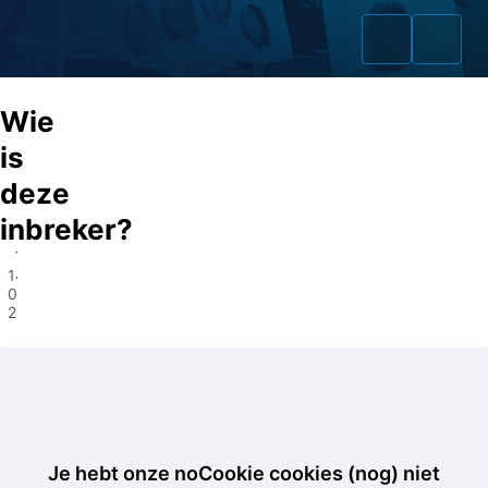
Wie
is
deze
Home
inbreker?
Zaken
Tilburg
14-
02-
Fraudeurs
2023
Opsporingslijst
Cold Cases
Tip doorgeven
Je hebt onze noCookie cookies (nog) niet
Volg ons