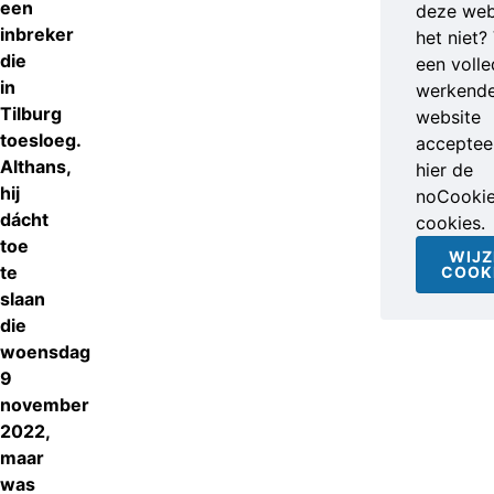
een
deze web
inbreker
het niet?
die
een volle
in
werkend
Tilburg
website
toesloeg.
accepteer
Althans,
hier de
hij
noCooki
dácht
cookies.
toe
WIJZ
te
COOK
slaan
die
woensdag
9
november
2022,
maar
was