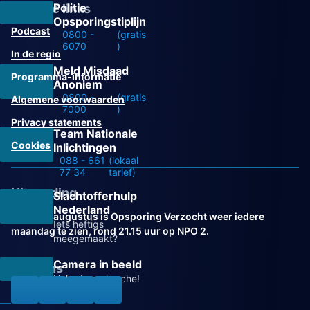
Politie
Overige links
Opsporingstiplijn
Podcast
0800 -
(gratis
6070
)
In de regio
Meld Misdaad
Programma-informatie
Anoniem
0800 -
(gratis
Algemene voorwaarden
7000
)
Privacy statements
Team Nationale
Cookies
Inlichtingen
088 - 661
(lokaal
77 34
tarief)
Uitzending
Slachtofferhulp
Nederland
Vanaf 31 augustus is Opsporing Verzocht weer iedere
Iets heftigs
maandag te zien, rond 21.15 uur op NPO 2.
meegemaakt?
Camera in beeld
Volg ons
Help de recherche!