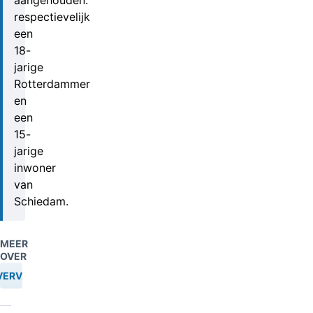
aangehouden:
respectievelijk
een
18-
jarige
Rotterdammer
en
een
15-
jarige
inwoner
van
Schiedam.
MEER
OVER
VERVAL