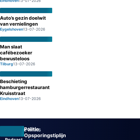
Eindhoven
13-07-2026
Auto’s gezin doelwit
van vernielingen
Eygelshoven
13-07-2026
Man slaat
cafébezoeker
bewusteloos
Tilburg
13-07-2026
Beschieting
hamburgerrestaurant
Kruisstraat
Eindhoven
13-07-2026
Politie
Overige links
Opsporingstiplijn
Podcast