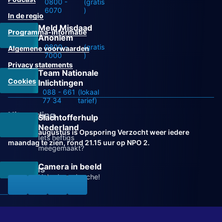
0800 -
(gratis
6070
)
In de regio
Meld Misdaad
Programma-informatie
Anoniem
0800 -
(gratis
Algemene voorwaarden
7000
)
Privacy statements
Team Nationale
Cookies
Inlichtingen
088 - 661
(lokaal
77 34
tarief)
Uitzending
Slachtofferhulp
Nederland
Vanaf 31 augustus is Opsporing Verzocht weer iedere
Iets heftigs
maandag te zien, rond 21.15 uur op NPO 2.
meegemaakt?
Camera in beeld
Volg ons
Help de recherche!