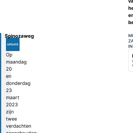
v
h
er
b
Spinozaweg
M
28-
Z
03-
UPDATE
IN
2023
Op
maandag
20
en
donderdag
23
maart
2023
zijn
twee
verdachten