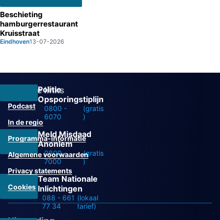
Beschieting
hamburgerrestaurant
Kruisstraat
Eindhoven
13-07-2026
Politie
Overige links
Opsporingstiplijn
Podcast
0800 -
(gratis
6070
)
In de regio
Meld Misdaad
Programma-informatie
Anoniem
0800 -
(gratis
Algemene voorwaarden
7000
)
Privacy statements
Team Nationale
Cookies
Inlichtingen
088 - 661
(lokaal
77 34
tarief)