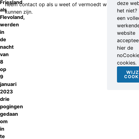
Friesland
deze web
neem contact op als u weet of vermoedt wie zij
als
het niet?
kunnen zijn.
Flevoland,
een volle
werden
werkend
in
website
de
accepteer
nacht
hier de
van
noCooki
8
cookies.
op
WIJZ
9
COOK
januari
2023
drie
pogingen
gedaan
om
in
te