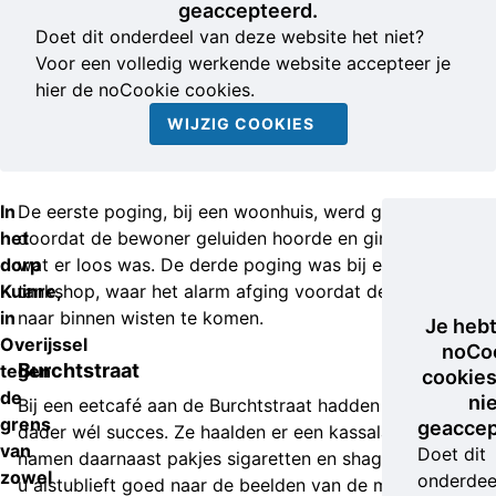
geaccepteerd.
Doet dit onderdeel van deze website het niet?
Voor een volledig werkende website accepteer je
hier de noCookie cookies.
WIJZIG COOKIES
In
De eerste poging, bij een woonhuis, werd gestaakt
het
doordat de bewoner geluiden hoorde en ging kijken
dorp
wat er loos was. De derde poging was bij een
Kuinre,
tankshop, waar het alarm afging voordat de inbrekers
in
naar binnen wisten te komen.
Je heb
Overijssel
noCo
Burchtstraat
tegen
cookies
de
ni
Bij een eetcafé aan de Burchtstraat hadden twee
grens
geaccep
dader wél succes. Ze haalden er een kassalade los en
van
Doet dit
namen daarnaast pakjes sigaretten en shag mee. Kijkt
zowel
onderdee
u alstublieft goed naar de beelden van de mannen en