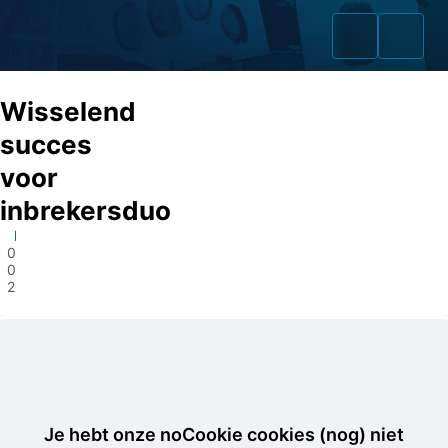
Wisselend
succes
voor
Home
inbrekersduo
Zaken
Kuinre
09-
05-
Fraudeurs
2023
Opsporingslijst
Cold Cases
Tip doorgeven
Je hebt onze noCookie cookies (nog) niet
Volg ons