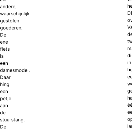
he
andere,
D
waarschijnlijk
o
gestolen
V
goederen.
d
De
t
ene
m
fiets
di
is
in
een
he
damesmodel.
e
Daar
w
hing
ge
een
h
petje
é
aan
e
de
o
stuurstang.
la
De