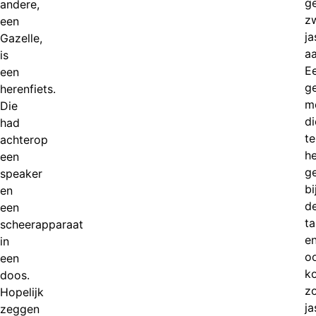
g
andere,
z
een
ja
Gazelle,
aa
is
E
een
g
herenfiets.
m
Die
di
had
te
achterop
h
een
g
speaker
bi
en
d
een
t
scheerapparaat
e
in
o
een
k
doos.
zo
Hopelijk
ja
zeggen