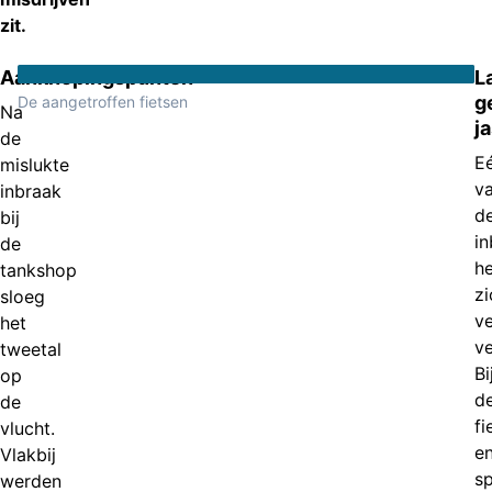
zit.
Aanknopingspunten
L
g
De aangetroffen fietsen
Na
j
de
E
mislukte
v
inbraak
d
bij
in
de
he
tankshop
zi
sloeg
v
het
v
tweetal
Bi
op
d
de
fi
vlucht.
e
Vlakbij
sp
werden