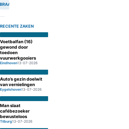
NBRAAK
RECENTE ZAKEN
Voetbalfan (16)
gewond door
toedoen
vuurwerkgooiers
Eindhoven
13-07-2026
Auto’s gezin doelwit
van vernielingen
Eygelshoven
13-07-2026
Man slaat
cafébezoeker
bewusteloos
Tilburg
13-07-2026