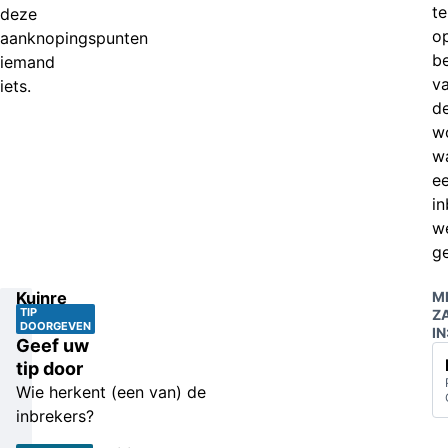
te
deze
o
aanknopingspunten
b
iemand
v
iets.
d
w
w
e
i
w
ge
Kuinre
M
TIP
Z
DOORGEVEN
IN
Geef uw
tip door
Wie herkent (een van) de
inbrekers?