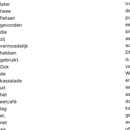
tr
later
d
twee
po
fietsen
e
gevonden
b
die
aa
zij
wa
vermoedelijk
D
hebben
is
gebruikt.
ve
Ook
W
de
er
kassalade
i
uit
a
het
d
eetcafé
k
lag
g
er,
w
net
of
als