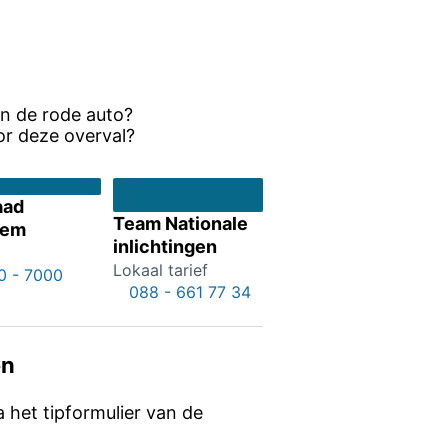
in de rode auto?
or deze overval?
aad
Team Nationale
iem
inlichtingen
Lokaal tarief
0 - 7000
088 - 661 77 34
en
ia het tipformulier van de