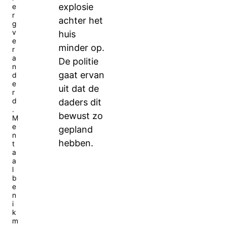
explosie
e
r
achter het
g
v
huis
e
minder op.
r
a
De politie
n
gaat ervan
d
e
uit dat de
r
d
daders dit
.
bewust zo
M
e
gepland
n
hebben.
t
a
a
l
b
e
n
i
k
m