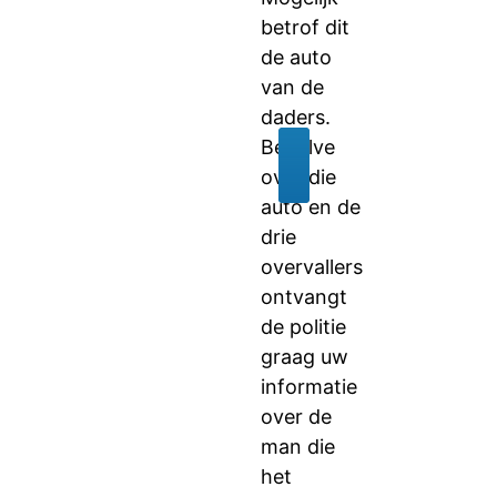
betrof dit
de auto
van de
daders.
Behalve
over die
auto en de
drie
overvallers
ontvangt
de politie
graag uw
informatie
over de
man die
het