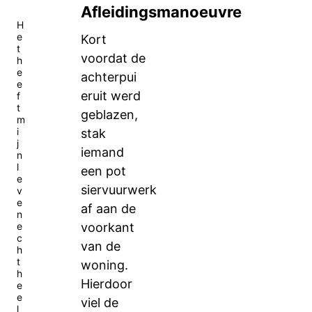
Afleidingsmanoeuvre
H
e
Kort
t
voordat de
h
e
achterpui
e
eruit werd
f
t
geblazen,
m
i
stak
j
iemand
n
l
een pot
e
siervuurwerk
v
e
af aan de
n
e
voorkant
c
van de
h
t
woning.
h
Hierdoor
e
e
viel de
l