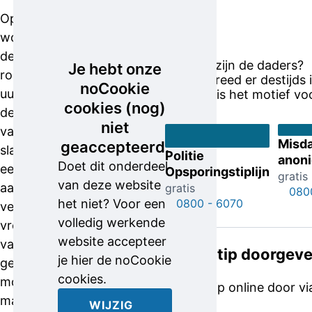
Help
Op
de
woensdag 21
politie
december
Wie zijn de daders?
Je hebt onze
rond 23.00
Wie reed er destijds 
noCookie
uur filmde de
Wat is het motief vo
cookies (nog)
deurbelcamera
niet
van de
Misd
geaccepteerd.
slachtoffers
Politie
anon
Doet dit onderdeel
een man die
Opsporingstiplijn
gratis
van deze website
aanbelde en
gratis
080
het niet? Voor een
0800 - 6070
vervolgens
volledig werkende
vroeg of hij
website accepteer
van het toilet
Online tip doorgev
je hier de noCookie
gebruik
cookies.
mocht
Geef je tip online door v
maken. Op
WIJZIG
politie.