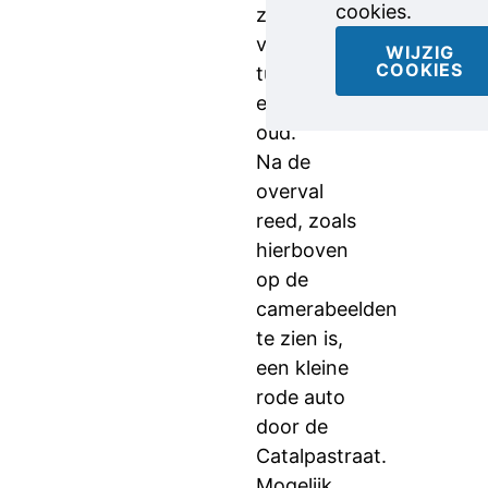
cookies.
zijn
vermoedelijk
WIJZIG
COOKIES
tussen 20
en 30 jaar
oud.
Na de
overval
reed, zoals
hierboven
op de
camerabeelden
te zien is,
een kleine
rode auto
door de
Catalpastraat.
Mogelijk