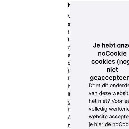
Kenmerken
Volgens de
slachtoffers
hebben
twee van
Je hebt onz
de daders
noCookie
een
cookies (no
donkere
niet
huidskleur.
geaccepteer
De derde
Doet dit onderd
heeft een
van deze websit
licht
het niet? Voor e
getinte
volledig werken
huidskleur.
website accepte
Alle drie de
je hier de noCoo
mannen