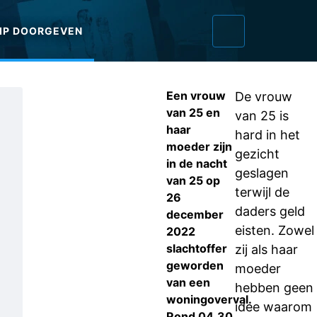
IP DOORGEVEN
Een vrouw
De vrouw
van 25 en
van 25 is
haar
hard in het
moeder zijn
gezicht
in de nacht
geslagen
van 25 op
terwijl de
26
daders geld
december
eisten. Zowel
2022
slachtoffer
zij als haar
geworden
moeder
van een
hebben geen
woningoverval.
idee waarom
Rond 04.30