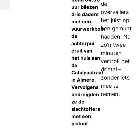
de
uur bliezen
overvallers
drie daders
het juist op
met een
hén gemunt
vuurwerkbom
de
hadden. Na
achterpui
zo’n twee
eruit van
minuten
het huis aan
vertrok het
de
drietal –
Catalpastraat
zonder iets
in Almere.
mee te
Vervolgens
nemen.
bedreigden
ze de
slachtoffers
met een
pistool.