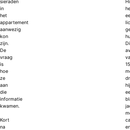
sieraden
Hi
in
he
het
e
appartement
li
aanwezig
ge
kon
hu
zijn.
D
De
a
vraag
v
is
1
hoe
m
ze
d
aan
hi
die
e
informatie
b
kwamen.
ja
m
Kort
c
na
e