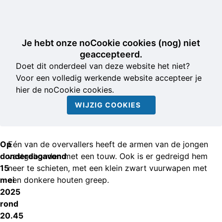
Je hebt onze noCookie cookies (nog) niet
geaccepteerd.
Doet dit onderdeel van deze website het niet?
Voor een volledig werkende website accepteer je
hier de noCookie cookies.
WIJZIG COOKIES
Op
Eén van de overvallers heeft de armen van de jongen
donderdagavond
vastgebonden met een touw. Ook is er gedreigd hem
15
neer te schieten, met een klein zwart vuurwapen met
mei
een donkere houten greep.
2025
rond
20.45