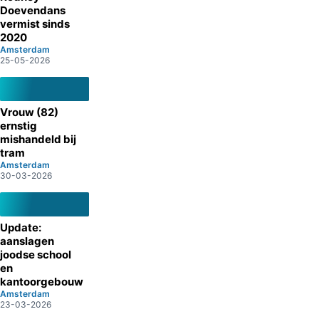
Doevendans
vermist sinds
2020
Amsterdam
25-05-2026
Vrouw (82)
ernstig
mishandeld bij
tram
Amsterdam
30-03-2026
Update:
aanslagen
joodse school
en
kantoorgebouw
Amsterdam
23-03-2026