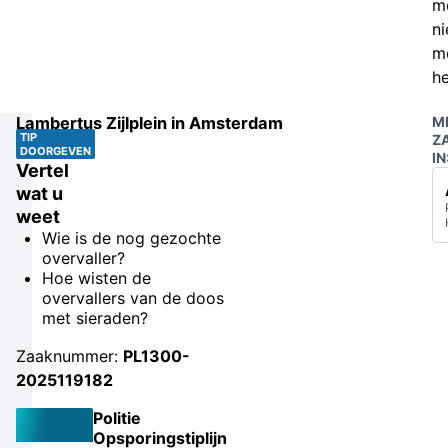
m
ni
m
he
Lambertus Zijlplein in Amsterdam
M
TIP
Z
DOORGEVEN
IN
Vertel
wat u
weet
Wie is de nog gezochte
overvaller?
Hoe wisten de
overvallers van de doos
met sieraden?
Zaaknummer:
PL1300-
2025119182
Politie
Opsporingstiplijn