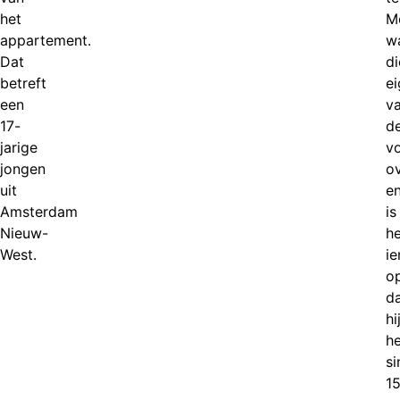
het
Mo
appartement.
w
Dat
di
betreft
e
een
v
17-
d
jarige
vo
jongen
ov
uit
e
Amsterdam
is
Nieuw-
he
West.
i
o
d
hi
h
si
1