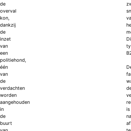
de
z
overval
s
kon,
v
dankzij
he
de
m
inzet
Di
van
t
een
B
politiehond,
één
D
van
fa
de
w
verdachten
d
worden
v
aangehouden
r
in
is
de
n
buurt
a
van
t