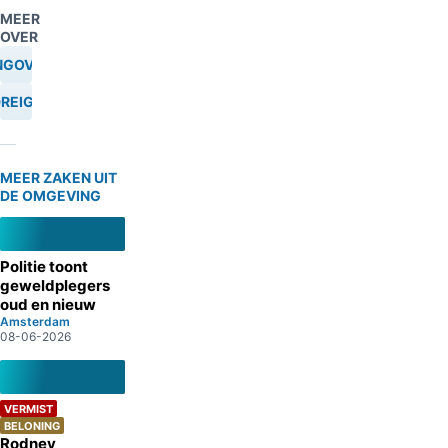
MEER
OVER
NGOVERVAL
REIGING
MEER ZAKEN UIT
DE OMGEVING
Politie toont
geweldplegers
oud en nieuw
Amsterdam
08-06-2026
VERMIST
BELONING
Rodney