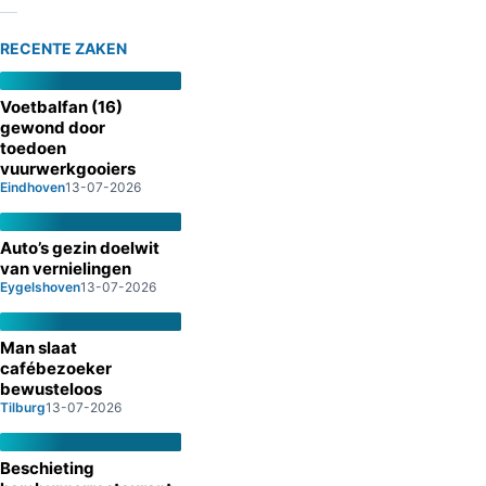
RECENTE ZAKEN
Voetbalfan (16)
gewond door
toedoen
vuurwerkgooiers
Eindhoven
13-07-2026
Auto’s gezin doelwit
van vernielingen
Eygelshoven
13-07-2026
Man slaat
cafébezoeker
bewusteloos
Tilburg
13-07-2026
Beschieting