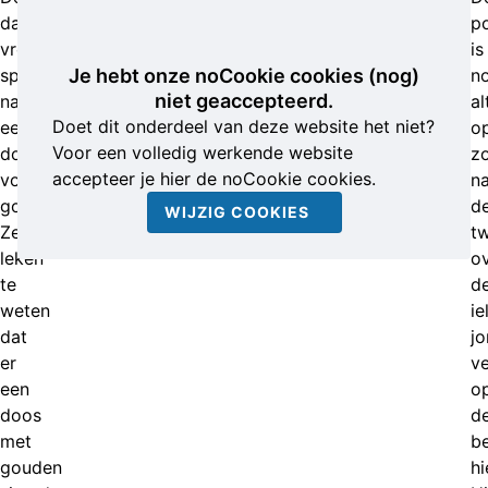
daders
po
vroegen
is
specifiek
Je hebt onze noCookie cookies (nog)
n
niet geaccepteerd.
naar
al
Doet dit onderdeel van deze website het niet?
een
o
Voor een volledig werkende website
doos
z
accepteer je hier de noCookie cookies.
vol
n
goud.
d
WIJZIG COOKIES
Ze
t
leken
ov
te
d
weten
ie
dat
j
er
v
een
o
doos
d
met
b
gouden
hi