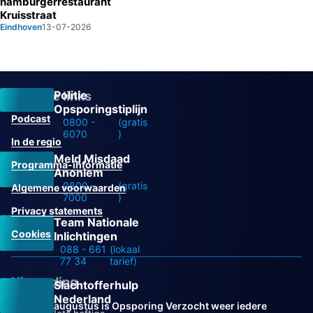
hamburgerrestaurant
Kruisstraat
Eindhoven
13-07-2026
Politie
Overige links
Opsporingstiplijn
Podcast
0800 -
(gratis
6070
)
In de regio
Meld Misdaad
Programma-informatie
Anoniem
0800 -
(gratis
Algemene voorwaarden
7000
)
Privacy statements
Team Nationale
Cookies
Inlichtingen
088 - 661
(lokaal
77 34
tarief)
Uitzending
Slachtofferhulp
Nederland
Vanaf 31 augustus is Opsporing Verzocht weer iedere