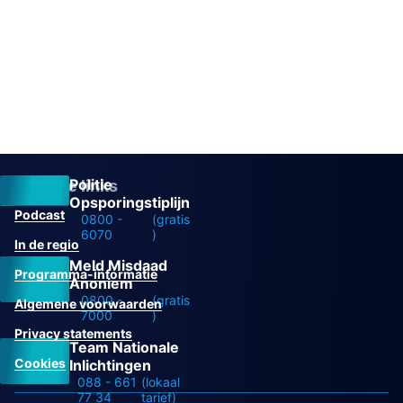
Politie
Overige links
Opsporingstiplijn
Podcast
0800 -
(gratis
6070
)
In de regio
Meld Misdaad
Programma-informatie
Anoniem
0800 -
(gratis
Algemene voorwaarden
7000
)
Privacy statements
Team Nationale
Cookies
Inlichtingen
088 - 661
(lokaal
77 34
tarief)