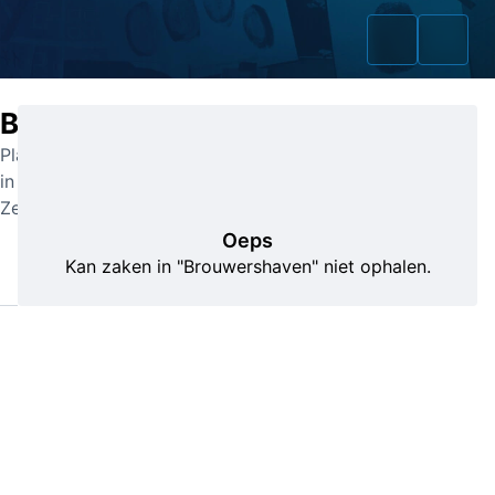
Brouwershaven
Plaats
in
Home
Zeeland
Oeps
Zaken
Kan zaken in "Brouwershaven" niet ophalen.
Fraudeurs
Opsporingslijst
Cold Cases
Tip doorgeven
Volg ons