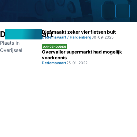
Dief maakt zeker vier fietsen buit
Dedemsvaart
Dedemsvaart / Hardenberg
30-09-2025
Plaats in
AANGEHOUDEN
Overijssel
Overvaller supermarkt had mogelijk
Home
voorkennis
Dedemsvaart
25-01-2022
Zaken
Fraudeurs
Opsporingslijst
Cold Cases
Tip doorgeven
Volg ons