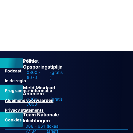
Politie
Overige links
Opsporingstiplijn
Podcast
0800 -
(gratis
6070
)
In de regio
Meld Misdaad
Programma-informatie
Anoniem
0800 -
(gratis
Algemene voorwaarden
7000
)
Privacy statements
Team Nationale
Cookies
Inlichtingen
088 - 661
(lokaal
77 34
tarief)