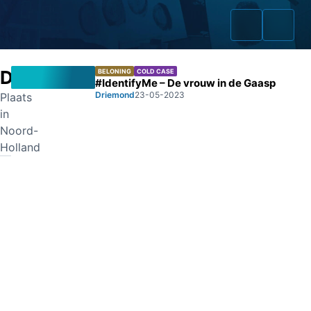
Driemond
BELONING
COLD CASE
#IdentifyMe – De vrouw in de Gaasp
Driemond
23-05-2023
Plaats
in
Home
Noord-
Holland
Zaken
Fraudeurs
Opsporingslijst
Cold Cases
Tip doorgeven
Volg ons