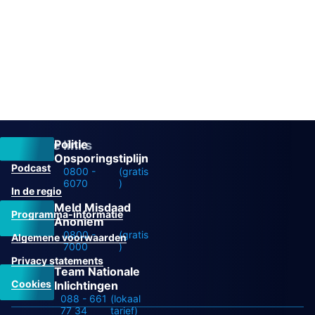
Politie
Overige links
Opsporingstiplijn
Podcast
0800 -
(gratis
6070
)
In de regio
Meld Misdaad
Programma-informatie
Anoniem
0800 -
(gratis
Algemene voorwaarden
7000
)
Privacy statements
Team Nationale
Cookies
Inlichtingen
088 - 661
(lokaal
77 34
tarief)