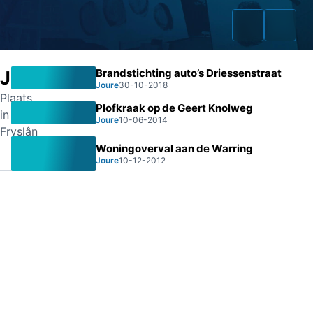
Brandstichting auto’s Driessenstraat
Joure
Joure
30-10-2018
Plaats
Plofkraak op de Geert Knolweg
in
Joure
10-06-2014
Home
Fryslân
Woningoverval aan de Warring
Zaken
Joure
10-12-2012
Fraudeurs
Opsporingslijst
Cold Cases
Tip doorgeven
Volg ons