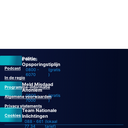
Politie
Overige links
Opsporingstiplijn
Podcast
0800 -
(gratis
6070
)
In de regio
Meld Misdaad
Programma-informatie
Anoniem
0800 -
(gratis
Algemene voorwaarden
7000
)
Privacy statements
Team Nationale
Cookies
Inlichtingen
088 - 661
(lokaal
77 34
tarief)