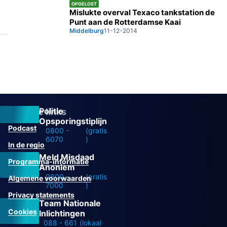
OPGELOST
Mislukte overval Texaco tankstation de
Punt aan de Rotterdamse Kaai
Middelburg
11-12-2014
Politie
Overige links
Opsporingstiplijn
Podcast
0800 -
(gratis
6070
)
In de regio
Meld Misdaad
Programma-informatie
Anoniem
0800 -
(gratis
Algemene voorwaarden
7000
)
Privacy statements
Team Nationale
Cookies
Inlichtingen
088 - 661
(lokaal