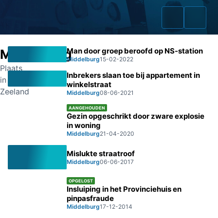
Man door groep beroofd op NS-station
Middelburg
Middelburg
15-02-2022
Plaats
Inbrekers slaan toe bij appartement in
in
winkelstraat
Home
Zeeland
Middelburg
08-06-2021
AANGEHOUDEN
Zaken
Gezin opgeschrikt door zware explosie
in woning
Fraudeurs
Middelburg
21-04-2020
Mislukte straatroof
Opsporingslijst
Middelburg
06-06-2017
Cold Cases
OPGELOST
Insluiping in het Provinciehuis en
Tip doorgeven
pinpasfraude
Middelburg
17-12-2014
Volg ons