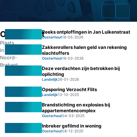
Reeks ontploffingen in Jan Luikenstraat
Oosterhout
Oosterhout
18-05-2026
Plaats
Zakkenrollers halen geld van rekening
in
slachtoffers
Home
Noord-
Oosterhout
16-03-2026
Brabant
Deze verdachten zijn betrokken bij
Zaken
oplichting
Landelijk
26-01-2026
Fraudeurs
Opsporing Verzocht Flits
Landelijk
13-10-2025
Opsporingslijst
Brandstichting en explosies bij
Cold Cases
appartementencomplex
Oosterhout
04-03-2025
Tip doorgeven
Inbreker gefilmd in woning
Oosterhout
08-12-2020
Volg ons