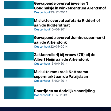
Gewapende overval juwelier ’t
Goudhuisje in winkelcentrum Arendshof
Oosterhout
23-12-2014
Mislukte overval cafetaria Ridderhof
aan de Ridderstraat
Oosterhout
10-06-2014
Gewapende overval Jumbo supermarkt
aan de Arkendonk
Oosterhout
22-04-2014
Zakkenrollerij bij vrouw (75) bij de
Albert Heijn aan de Arkendonk
Oosterhout
15-04-2014
Mislukte ramkraak Nettorama
supermarkt aan de Patrijslaan
Oosterhout
18-03-2014
Doorrijden na dodelijke aanrijding
Oosterhout
11-02-2013