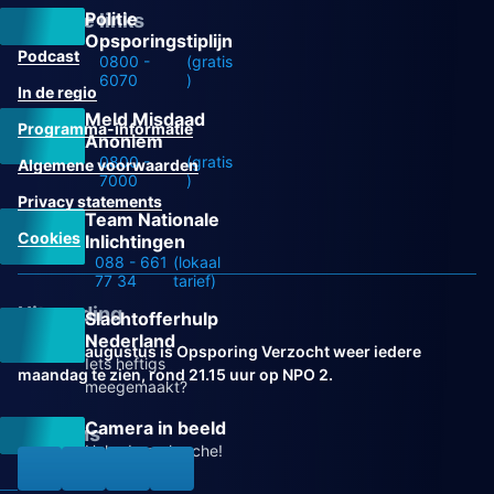
Politie
Overige links
Opsporingstiplijn
Podcast
0800 -
(gratis
6070
)
In de regio
Meld Misdaad
Programma-informatie
Anoniem
0800 -
(gratis
Algemene voorwaarden
7000
)
Privacy statements
Team Nationale
Cookies
Inlichtingen
088 - 661
(lokaal
77 34
tarief)
Uitzending
Slachtofferhulp
Nederland
Vanaf 31 augustus is Opsporing Verzocht weer iedere
Iets heftigs
maandag te zien, rond 21.15 uur op NPO 2.
meegemaakt?
Camera in beeld
Volg ons
Help de recherche!