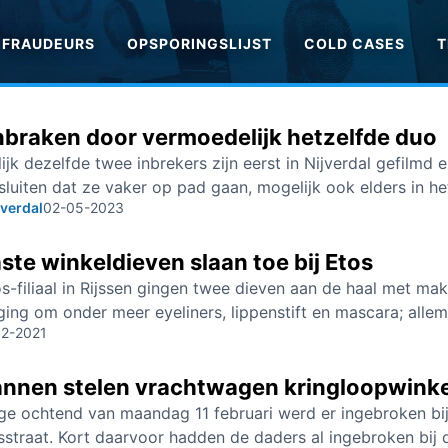
FRAUDEURS
OPSPORINGSLIJST
COLD CASES
T
nbraken door vermoedelijk hetzelfde duo
jk dezelfde twee inbrekers zijn eerst in Nijverdal gefilmd e
e sluiten dat ze vaker op pad gaan, mogelijk ook elders in he
jverdal
02-05-2023
te winkeldieven slaan toe bij Etos
os-filiaal in Rijssen gingen twee dieven aan de haal met m
ging om onder meer eyeliners, lippenstift en mascara; alle
12-2021
annen stelen vrachtwagen kringloopwinke
ege ochtend van maandag 11 februari werd er ingebroken bi
sstraat. Kort daarvoor hadden de daders al ingebroken bij