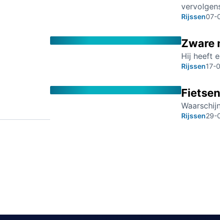
vervolgens
Rijssen
07-
Zware 
Hij heeft 
Rijssen
17-
Fietsen
Waarschijn
Rijssen
29-