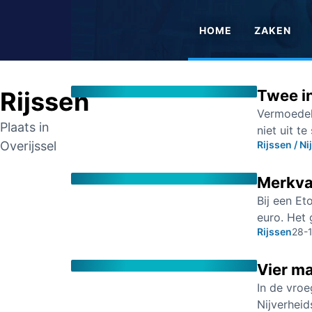
HOME
ZAKEN
Rijssen
Twee i
Vermoedeli
Plaats in
niet uit t
Overijssel
Rijssen / Ni
Merkvas
Bij een Et
euro. Het 
Rijssen
28-
Vier m
In de vro
Nijverheid