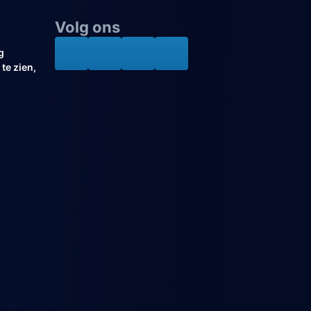
Volg ons
g
te zien,