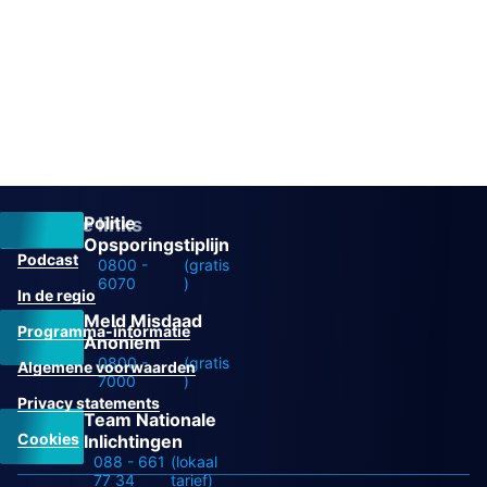
Politie
Overige links
Opsporingstiplijn
Podcast
0800 -
(gratis
6070
)
In de regio
Meld Misdaad
Programma-informatie
Anoniem
0800 -
(gratis
Algemene voorwaarden
7000
)
Privacy statements
Team Nationale
Cookies
Inlichtingen
088 - 661
(lokaal
77 34
tarief)