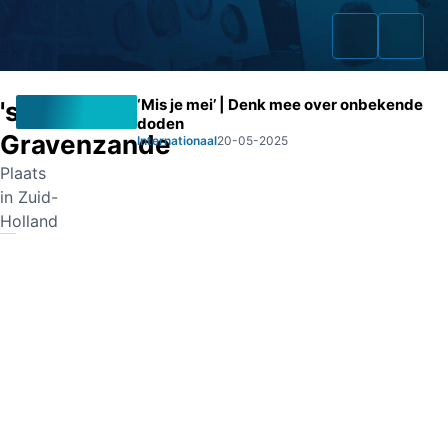
‘Mis je mei’ | Denk mee over onbekende
's-
doden
Gravenzande
Internationaal
20-05-2025
Plaats
Home
in Zuid-
Holland
Zaken
Fraudeurs
Opsporingslijst
Cold Cases
Tip doorgeven
Volg ons