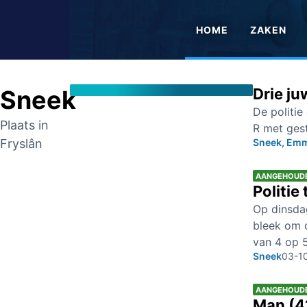
HOME
ZAKEN
Sneek
Drie ju
De politie
Plaats in
R met ges
Fryslân
Sneek, Em
AANGEHOUD
Politie
Op dinsda
bleek om d
van 4 op 5
Sneek
03-1
AANGEHOUD
Man (4