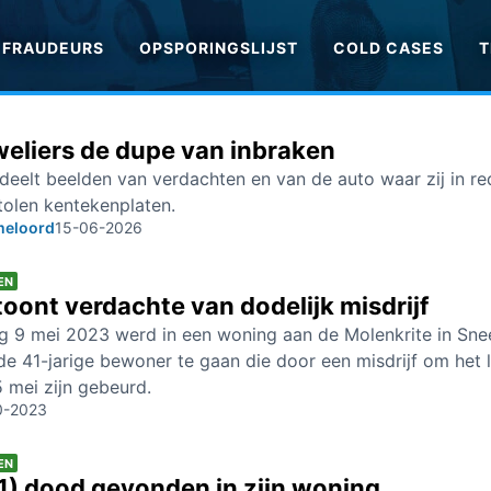
FRAUDEURS
OPSPORINGSLIJST
COLD CASES
T
weliers de dupe van inbraken
 deelt beelden van verdachten en van de auto waar zij in r
tolen kentekenplaten.
meloord
15-06-2026
EN
 toont verdachte van dodelijk misdrijf
g 9 mei 2023 werd in een woning aan de Molenkrite in Sne
e 41-jarige bewoner te gaan die door een misdrijf om het
 mei zijn gebeurd.
0-2023
EN
1) dood gevonden in zijn woning