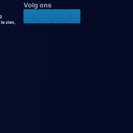
Volg ons
g
te zien,