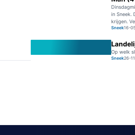
Dinsdagmi
in Sneek.
krijgen. V
Sneek
16-0
Landeli
Op welk sl
Sneek
26-1