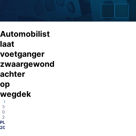
Automobilist
laat
voetganger
Home
zwaargewond
Zaken
achter
op
Fraudeurs
wegdek
Opsporingslijst
Rotterdam
16-
Cold Cases
03-
2026
PL1700-
Tip doorgeven
2025386239
Volg ons