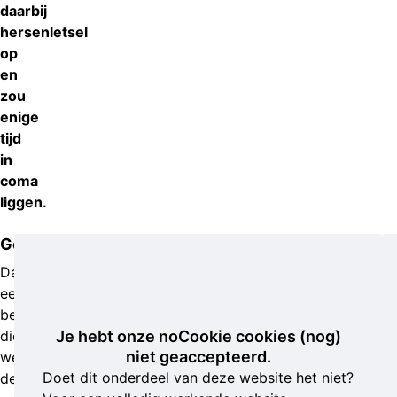
daarbij
hersenletsel
op
en
zou
enige
tijd
in
coma
liggen.
Getuigenoproep
Dankzij
een
bestuurder
die
Je hebt onze noCookie cookies (nog)
niet geaccepteerd.
wél
Doet dit onderdeel van deze website het niet?
de