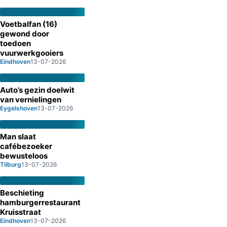
Voetbalfan (16)
gewond door
toedoen
vuurwerkgooiers
Eindhoven
13-07-2026
Auto’s gezin doelwit
van vernielingen
Eygelshoven
13-07-2026
Man slaat
cafébezoeker
bewusteloos
Tilburg
13-07-2026
Beschieting
hamburgerrestaurant
Kruisstraat
Eindhoven
13-07-2026