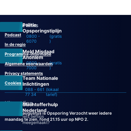
Politie
Overige links
Opsporingstiplijn
Podcast
0800 -
(gratis
6070
)
In de regio
Meld Misdaad
Programma-informatie
Anoniem
0800 -
(gratis
Algemene voorwaarden
7000
)
Privacy statements
Team Nationale
Cookies
Inlichtingen
088 - 661
(lokaal
77 34
tarief)
Uitzending
Slachtofferhulp
Nederland
Vanaf 31 augustus is Opsporing Verzocht weer iedere
Iets heftigs
maandag te zien, rond 21.15 uur op NPO 2.
meegemaakt?