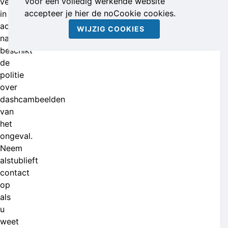
Voor een volledig werkende website
verkeersregels
accepteer je hier de noCookie cookies.
in
acht
WIJZIG COOKIES
nam,
beschikt
de
politie
over
dashcambeelden
van
het
ongeval.
Neem
alstublieft
contact
op
als
u
weet