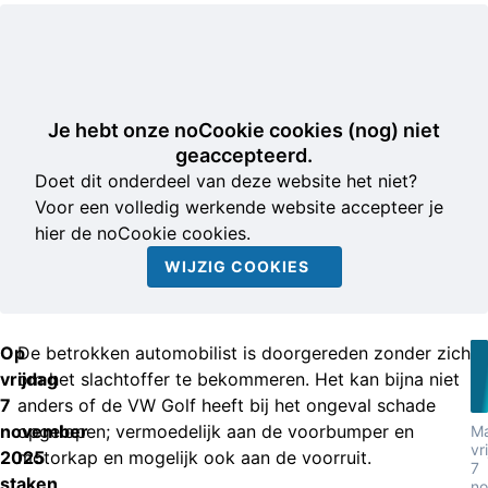
Je hebt onze noCookie cookies (nog) niet
geaccepteerd.
Doet dit onderdeel van deze website het niet?
Voor een volledig werkende website accepteer je
hier de noCookie cookies.
WIJZIG COOKIES
Op
De betrokken automobilist is doorgereden zonder zich
vrijdag
om het slachtoffer te bekommeren. Het kan bijna niet
7
anders of de VW Golf heeft bij het ongeval schade
november
opgelopen; vermoedelijk aan de voorbumper en
Ma
vr
2025
motorkap en mogelijk ook aan de voorruit.
7
staken
n