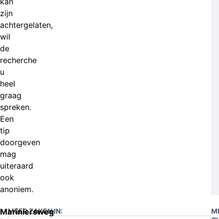
kan
zijn
achtergelaten,
wil
de
recherche
u
heel
graag
spreken.
Een
tip
doorgeven
mag
uiteraard
ook
anoniem.
Mariniersweg
MEER ZAKEN IN:
M