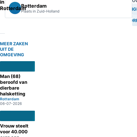
O
in
Rotterdam
Rotterdam
ONG
Plaats in Zuid-Holland
DOORR
MEER ZAKEN
UIT DE
OMGEVING
Man (68)
beroofd van
dierbare
halsketting
Rotterdam
06-07-2026
Vrouw steelt
voor 40.000