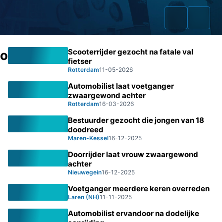
Scooterrijder gezocht na fatale val
ongeval
fietser
Rotterdam
11-05-2026
Automobilist laat voetganger
Home
zwaargewond achter
Rotterdam
16-03-2026
Zaken
Bestuurder gezocht die jongen van 18
doodreed
Fraudeurs
Maren-Kessel
16-12-2025
Doorrijder laat vrouw zwaargewond
Opsporingslijst
achter
Nieuwegein
16-12-2025
Cold Cases
Voetganger meerdere keren overreden
Laren (NH)
11-11-2025
Tip doorgeven
Automobilist ervandoor na dodelijke
Volg ons