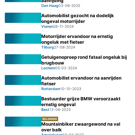
aanrijding
Den Haag
03-06-2025
Automobilist gezocht na dodelijk
ongeval motorrijder
Vianen
26-11-2024
Motorrijder ervandoor na ernstig
ongeluk met fietser
Tilburg
27-08-2024
Getuigenoproep rond fataal ongeluk bij
brugbouw
Lochem
05-03-2024
Automobilist ervandoor na aanrijden
fietser
Rotterdam
10-10-2023
Bestuurder grijze BMW veroorzaakt
ernstig ongeval
Best
13-06-2023
BELONING
Mountainbiker zwaargewond na val
over balk
Amstelveen
07-02-2023