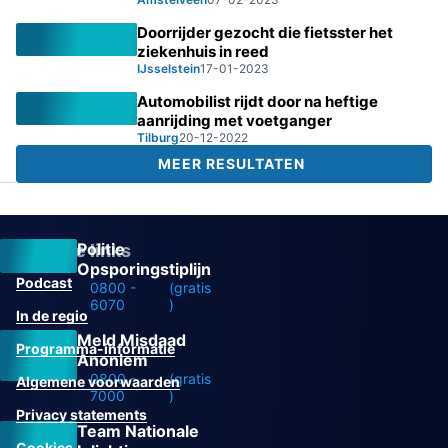
Doorrijder gezocht die fietsster het
ziekenhuis in reed
IJsselstein
17-01-2023
Automobilist rijdt door na heftige
aanrijding met voetganger
Tilburg
20-12-2022
MEER RESULTATEN
Politie
Overige links
Opsporingstiplijn
Podcast
0800 -
(gratis
6070
)
In de regio
Meld Misdaad
Programma-informatie
Anoniem
0800 -
(gratis
Algemene voorwaarden
7000
)
Privacy statements
Team Nationale
Cookies