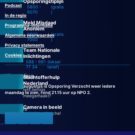
Opsporingstiplijn
Podcast
0800 -
(gratis
6070
)
In de regio
Meld Misdaad
Programma-informatie
Anoniem
0800 -
(gratis
Algemene voorwaarden
7000
)
Privacy statements
Team Nationale
Cookies
Inlichtingen
088 - 661
(lokaal
77 34
tarief)
Uitzending
Slachtofferhulp
Nederland
Vanaf 31 augustus is Opsporing Verzocht weer iedere
Iets heftigs
maandag te zien, rond 21.15 uur op NPO 2.
meegemaakt?
Camera in beeld
Volg ons
Help de recherche!