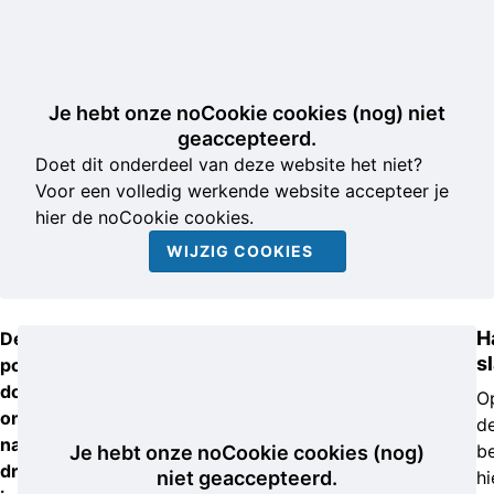
Je hebt onze noCookie cookies (nog) niet
geaccepteerd.
Doet dit onderdeel van deze website het niet?
Voor een volledig werkende website accepteer je
hier de noCookie cookies.
WIJZIG COOKIES
H
De
sl
politie
doet
O
onderzoek
d
naar
b
Je hebt onze noCookie cookies (nog)
drie
niet geaccepteerd.
hi