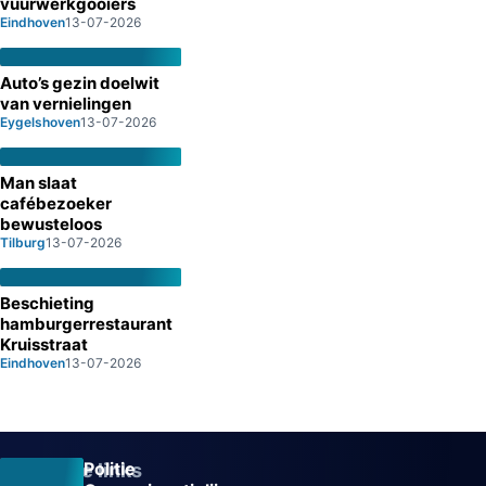
vuurwerkgooiers
Eindhoven
13-07-2026
Auto’s gezin doelwit
van vernielingen
Eygelshoven
13-07-2026
Man slaat
cafébezoeker
bewusteloos
Tilburg
13-07-2026
Beschieting
hamburgerrestaurant
Kruisstraat
Eindhoven
13-07-2026
Politie
Overige links