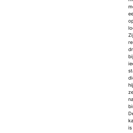
m
e
o
lo
Zi
re
dr
bi
ie
s
di
hi
ze
n
bi
D
k
is