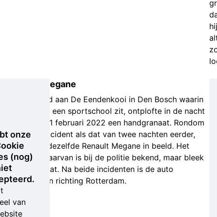
g
d
hi
al
z
lo
Renault Megane
Bij een pand aan De Eendenkooi in Den Bosch waarin
onder meer een sportschool zit, ontplofte in de nacht
van 10 op 11 februari 2022 een handgranaat. Rondom
bt onze
zowel dít incident als dat van twee nachten eerder,
ookie
verscheen dezelfde Renault Megane in beeld. Het
es (nog)
kenteken daarvan is bij de politie bekend, maar bleek
iet
een duplicaat. Na beide incidenten is de auto
epteerd.
weggereden richting Rotterdam.
t
eel van
ebsite