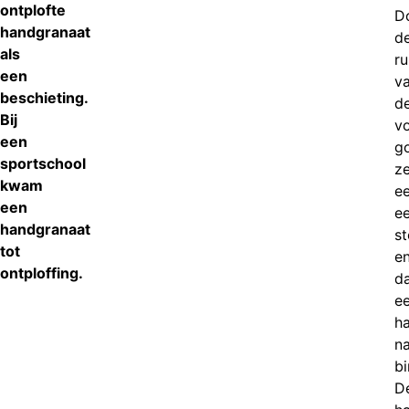
ontplofte
D
handgranaat
d
als
ru
een
v
beschieting.
d
Bij
v
een
g
sportschool
z
kwam
ee
een
e
handgranaat
s
tot
e
ontploffing.
d
e
h
n
bi
D