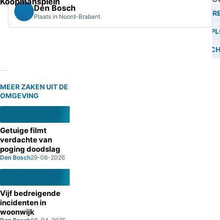
Koopmansplein
Den Bosch
BEDRE
Plaats in Noord-Brabant
EXPL
BESCH
MEER ZAKEN UIT DE
OMGEVING
Getuige filmt
verdachte van
poging doodslag
Den Bosch
29-06-2026
Vijf bedreigende
incidenten in
woonwijk