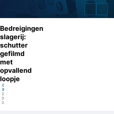
Bedreigingen
slagerij:
schutter
Home
gefilmd
Zaken
met
opvallend
Fraudeurs
loopje
Opsporingslijst
Den
Bosch
Cold Cases
28-
02-
2023
Tip doorgeven
Volg ons