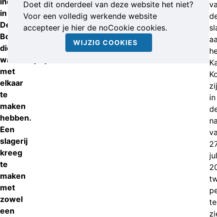
incidenten
Doet dit onderdeel van deze website het niet?
v
in
Voor een volledig werkende website
d
Den
accepteer je hier de noCookie cookies.
sl
Bosch
a
WIJZIG COOKIES
die
he
waarschijnlijk
K
met
K
elkaar
zi
te
in
maken
d
hebben.
n
Een
v
slagerij
2
kreeg
jul
te
2
maken
t
met
p
zowel
te
een
zi