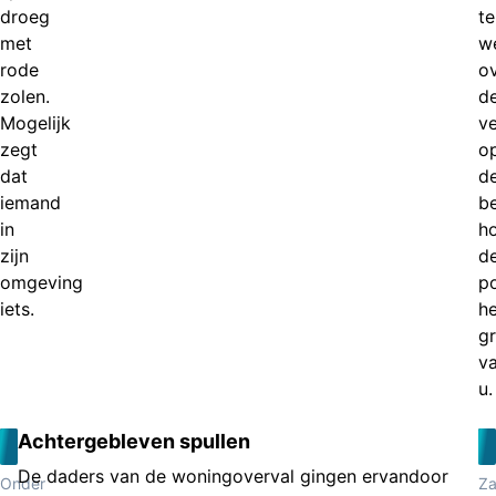
droeg
te
met
w
rode
o
zolen.
d
Mogelijk
v
zegt
o
dat
d
iemand
be
in
h
zijn
d
omgeving
po
iets.
he
g
v
u.
Achtergebleven spullen
De daders van de woningoverval gingen ervandoor
Onder
Z