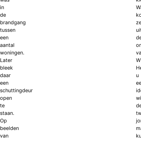
in
Wa
de
k
brandgang
z
tussen
ui
een
d
aantal
o
woningen.
v
Later
Wi
bleek
H
daar
u
een
e
schuttingdeur
id
open
w
te
d
staan.
t
Op
j
beelden
m
van
k