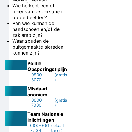
Wie herkent een of
meer van de personen
op de beelden?
Van wie kunnen de
handschoen en/of de
zaklamp zijn?
Waar zouden de
buitgemaakte sieraden
kunnen zijn?
Politie
Opsporingstiplijn
0800 -
(gratis
6070
)
Misdaad
anoniem
0800 -
(gratis
7000
)
Team Nationale
inlichtingen
088 - 661
(lokaal
77 34
tarief)