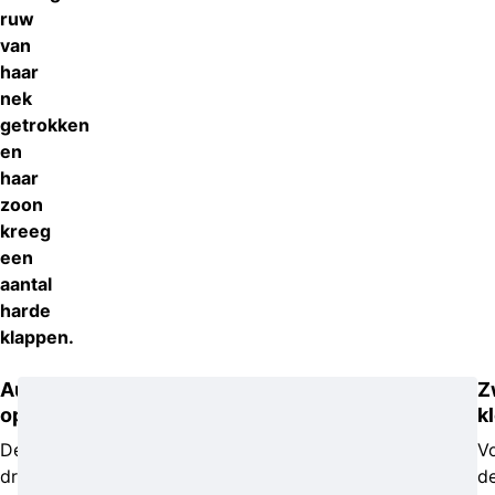
ruw
van
haar
nek
getrokken
en
haar
zoon
kreeg
een
aantal
harde
klappen.
Auto’s
Z
opengebroken
k
De
V
drie
d