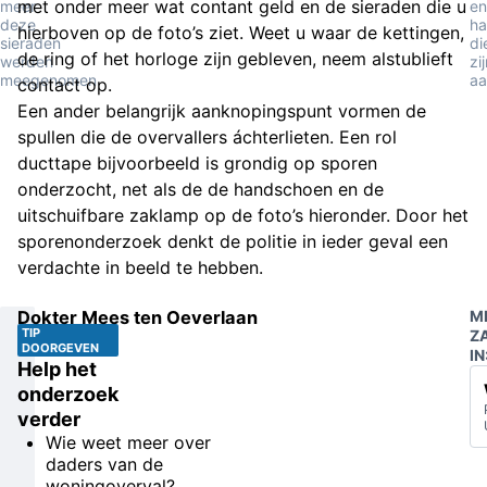
met onder meer wat contant geld en de sieraden die u
meer
en
deze
ha
hierboven op de foto’s ziet. Weet u waar de kettingen,
sieraden
di
de ring of het horloge zijn gebleven, neem alstublieft
werden
zi
meegenomen
aa
contact op.
Een ander belangrijk aanknopingspunt vormen de
spullen die de overvallers áchterlieten. Een rol
ducttape bijvoorbeeld is grondig op sporen
onderzocht, net als de de handschoen en de
uitschuifbare zaklamp op de foto’s hieronder. Door het
sporenonderzoek denkt de politie in ieder geval een
verdachte in beeld te hebben.
Dokter Mees ten Oeverlaan
M
TIP
Z
DOORGEVEN
IN
Help het
onderzoek
verder
Wie weet meer over
daders van de
woningoverval?