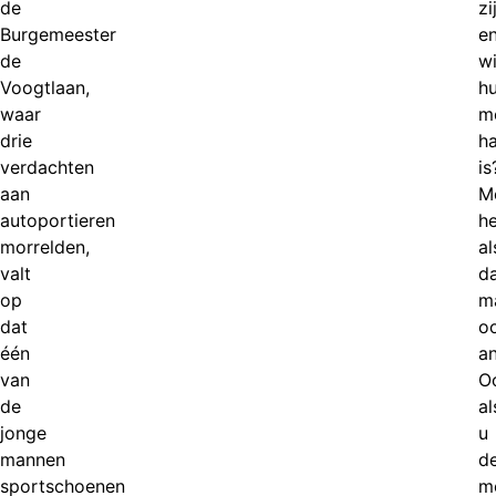
de
zi
Burgemeester
en
de
w
Voogtlaan,
h
waar
m
drie
h
verdachten
is
aan
M
autoportieren
he
morrelden,
al
valt
d
op
m
dat
o
één
a
van
O
de
al
jonge
u
mannen
d
sportschoenen
m