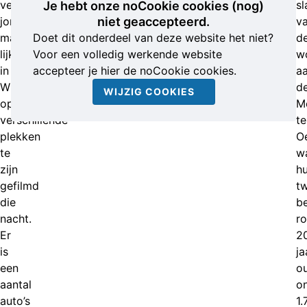
vermoedelijk
sl
Je hebt onze noCookie cookies (nog)
jonge
niet geaccepteerd.
v
mannen
Doet dit onderdeel van deze website het niet?
d
lijken
Voor een volledig werkende website
w
in
accepteer je hier de noCookie cookies.
a
Wilnis
d
WIJZIG COOKIES
op
M
verschillende
te
plekken
O
te
w
zijn
h
gefilmd
t
die
b
nacht.
r
Er
2
is
ja
een
o
aantal
o
auto’s
1.