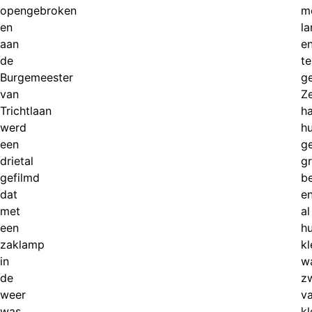
opengebroken
m
en
la
aan
e
de
t
Burgemeester
g
van
Z
Trichtlaan
h
werd
h
een
g
drietal
g
gefilmd
b
dat
e
met
al
een
h
zaklamp
kl
in
w
de
z
weer
v
was
kl