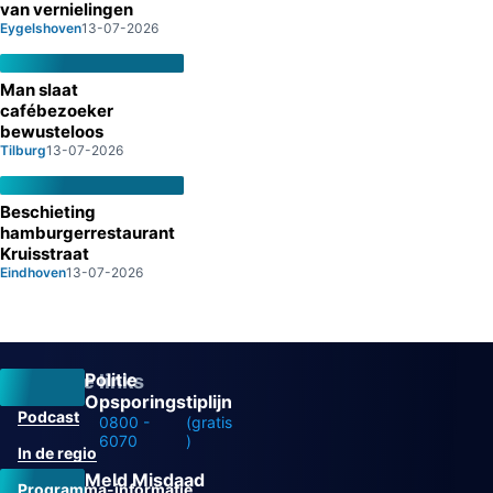
van vernielingen
Eygelshoven
13-07-2026
Man slaat
cafébezoeker
bewusteloos
Tilburg
13-07-2026
Beschieting
hamburgerrestaurant
Kruisstraat
Eindhoven
13-07-2026
Politie
Overige links
Opsporingstiplijn
Podcast
0800 -
(gratis
6070
)
In de regio
Meld Misdaad
Programma-informatie