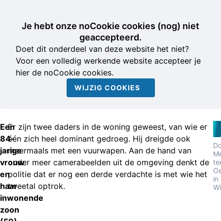
Je hebt onze noCookie cookies (nog) niet
geaccepteerd.
Doet dit onderdeel van deze website het niet?
Voor een volledig werkende website accepteer je
hier de noCookie cookies.
WIJZIG COOKIES
Een
Er zijn twee daders in de woning geweest, van wie er
84-
één zich heel dominant gedroeg. Hij dreigde ook
Do
jarige
meermaals met een vuurwapen. Aan de hand van
M
vrouw
onder meer camerabeelden uit de omgeving denkt de
te
Oe
en
politie dat er nog een derde verdachte is met wie het
in
haar
tweetal optrok.
Wi
inwonende
zoon