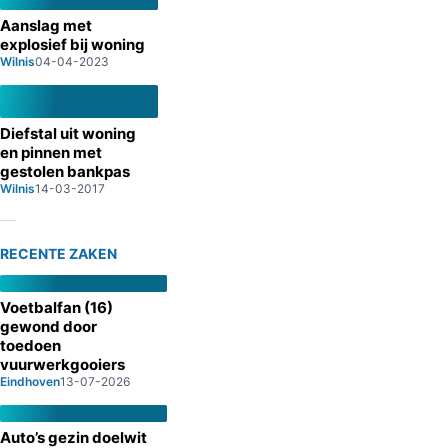
Aanslag met
explosief bij woning
Wilnis
04-04-2023
Diefstal uit woning
en pinnen met
gestolen bankpas
Wilnis
14-03-2017
RECENTE ZAKEN
Voetbalfan (16)
gewond door
toedoen
vuurwerkgooiers
Eindhoven
13-07-2026
Auto’s gezin doelwit