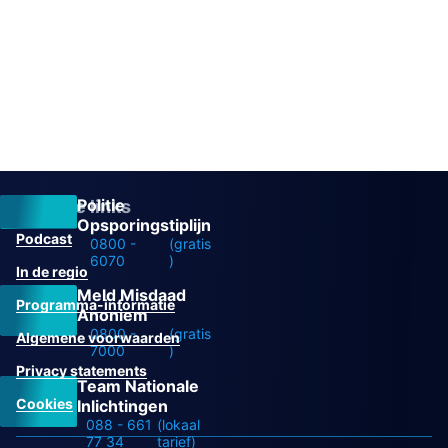
Politie
Overige links
Opsporingstiplijn
Podcast
0800 -
(gratis
6070
)
In de regio
Meld Misdaad
Programma-informatie
Anoniem
0800 -
(gratis
Algemene voorwaarden
7000
)
Privacy statements
Team Nationale
Cookies
Inlichtingen
088 - 661
(lokaal
77 34
tarief)