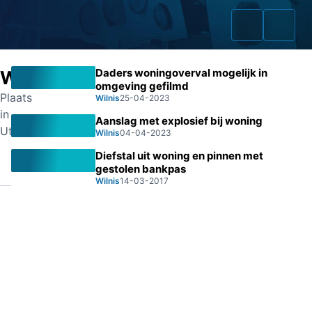
Daders woningoverval mogelijk in
Wilnis
omgeving gefilmd
Plaats
Wilnis
25-04-2023
in
Aanslag met explosief bij woning
Home
Utrecht
Wilnis
04-04-2023
Diefstal uit woning en pinnen met
Zaken
gestolen bankpas
Wilnis
14-03-2017
Fraudeurs
Opsporingslijst
Cold Cases
Tip doorgeven
Volg ons