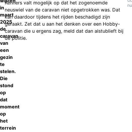
wisten
UL
Kenners valt mogelijk op dat het zogenoemde
nu
in
neuswiel van de caravan niet opgetrokken was. Dat
maart
kan daardoor tijdens het rijden beschadigd zijn
2025
geraakt. Zet dat u aan het denken over een Hobby-
de
caravan die u ergens zag, meld dat dan alstublieft bij
caravan
de politie.
van
een
gezin
te
stelen.
Die
stond
op
dat
moment
op
het
terrein