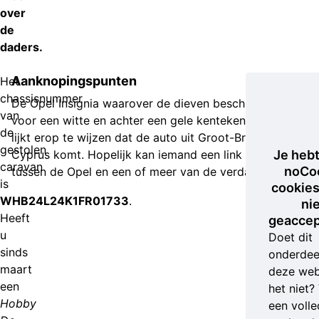
over
de
daders.
Aanknopingspunten
Het
chassisnummer
De Opel Insignia waarover de dieven beschikten, had
van
voor een witte en achter een gele kentekenplaat. Dat
de
lijkt erop te wijzen dat de auto uit Groot-Brittannië of
gestolen
Cyprus komt. Hopelijk kan iemand een link leggen
Je heb
caravan
noCo
tussen de Opel en een of meer van de verdachten.
is
cookies
WHB24L24K1FR01733
.
ni
Heeft
geaccep
u
Doet dit
sinds
onderdee
maart
deze web
een
het niet?
Hobby
een volle