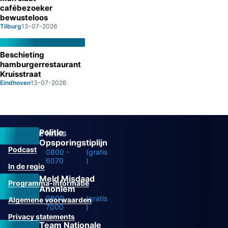
cafébezoeker
bewusteloos
Tilburg
13-07-2026
Beschieting
hamburgerrestaurant
Kruisstraat
Eindhoven
13-07-2026
Politie
Overige links
Opsporingstiplijn
Podcast
0800 -
(gratis
6070
)
In de regio
Meld Misdaad
Programma-informatie
Anoniem
0800 -
(gratis
Algemene voorwaarden
7000
)
Privacy statements
Team Nationale