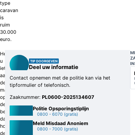
type
caravan
is
ruim
30.000
euro.
M
Herkent
Z
u
TIP DOORGEVEN
IN
Deel uw informatie
iets
aan
Contact opnemen met de politie kan via het
de
tipformulier of telefonisch.
mannen
op
Zaaknummer:
PL0600-2025134607
de
Politie Opsporingstiplijn
beelden,
0800 - 6070
(gratis)
dan
Meld Misdaad Anoniem
hoort
0800 - 7000
(gratis)
de