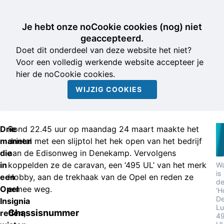
Je hebt onze noCookie cookies (nog) niet
geaccepteerd.
Doet dit onderdeel van deze website het niet?
Voor een volledig werkende website accepteer je
hier de noCookie cookies.
WIJZIG COOKIES
Drie
Rond 22.45 uur op maandag 24 maart maakte het
mannen
drietal met een slijptol het hek open van het bedrijf
die
aan de Edisonweg in Denekamp. Vervolgens
in
koppelden ze de caravan, een ‘495 UL’ van het merk
W
is
een
Hobby, aan de trekhaak van de Opel en reden ze
d
Opel
ermee weg.
‘H
D
Insignia
Lu
Chassisnummer
reden,
4