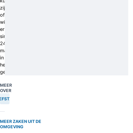
kunnen
zijn
of
wie
er
sinds
24
maart
in
hebben
gereden.
MEER
OVER
EFSTAL
MEER ZAKEN UIT DE
OMGEVING