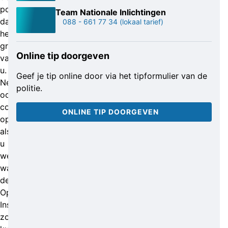
politie
Team Nationale Inlichtingen
dat
088 - 661 77 34
(lokaal tarief)
heel
graag
Online tip doorgeven
van
u.
Geef je tip online door via het tipformulier van de
Neem
politie.
ook
contact
ONLINE TIP DOORGEVEN
op
als
u
weet
waar
de
Opel
Insignia
zou