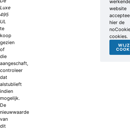
De
werkend
Luxe
website
495
accepteer
UL
hier de
te
noCooki
koop
cookies.
gezien
WIJZ
of
COOK
die
aangeschaft,
controleer
dat
alstublieft
indien
mogelijk.
De
nieuwwaarde
van
dit