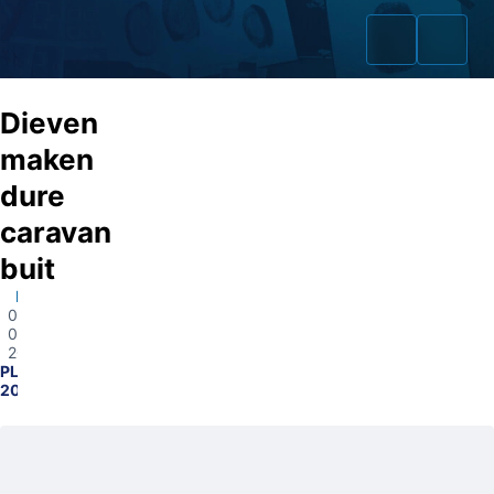
Dieven
maken
dure
Home
caravan
Zaken
buit
Denekamp
Fraudeurs
09-
09-
Opsporingslijst
2025
PL0600-
2025134607
Cold Cases
Tip doorgeven
Volg ons