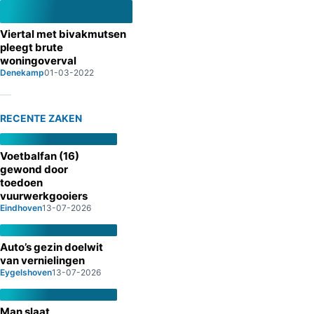
Viertal met bivakmutsen
pleegt brute
woningoverval
Denekamp
01-03-2022
RECENTE ZAKEN
Voetbalfan (16)
gewond door
toedoen
vuurwerkgooiers
Eindhoven
13-07-2026
Auto’s gezin doelwit
van vernielingen
Eygelshoven
13-07-2026
Man slaat