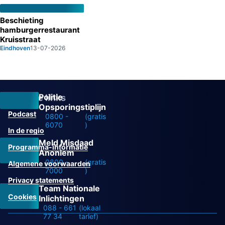
Beschieting
hamburgerrestaurant
Kruisstraat
Eindhoven
13-07-2026
Politie
Overige links
Opsporingstiplijn
Podcast
0800 -
(gratis
6070
)
In de regio
Meld Misdaad
Programma-informatie
Anoniem
0800 -
(gratis
Algemene voorwaarden
7000
)
Privacy statements
Team Nationale
Cookies
Inlichtingen
088 - 661
(lokaal
77 34
tarief)