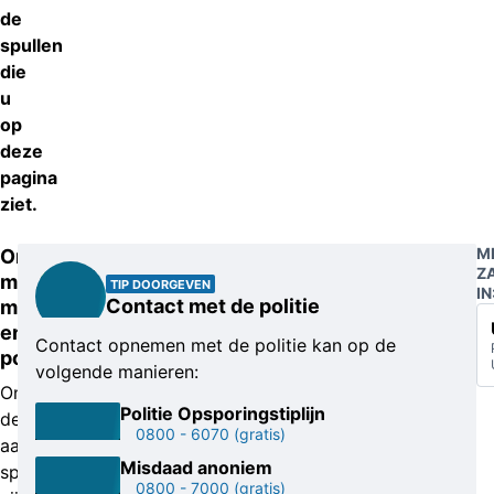
de
spullen
die
u
op
deze
pagina
ziet.
M
Onder
Z
meer
TIP DOORGEVEN
IN
Contact met de politie
munten
en
Contact opnemen met de politie kan op de
postzegels
volgende manieren:
Onder
Politie Opsporingstiplijn
de
0800 - 6070
(gratis)
aangetroffen
Misdaad anoniem
spullen
0800 - 7000
(gratis)