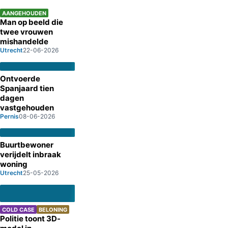
AANGEHOUDEN
Man op beeld die
twee vrouwen
mishandelde
Utrecht
22-06-2026
Ontvoerde
Spanjaard tien
dagen
vastgehouden
Pernis
08-06-2026
Buurtbewoner
verijdelt inbraak
woning
Utrecht
25-05-2026
COLD CASE
BELONING
Politie toont 3D-