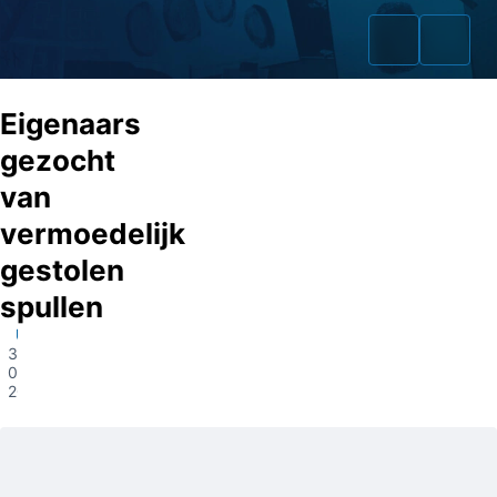
Eigenaars
gezocht
van
Home
vermoedelijk
Zaken
gestolen
spullen
Fraudeurs
Utrecht
Opsporingslijst
30-
05-
2023
Cold Cases
Tip doorgeven
Volg ons