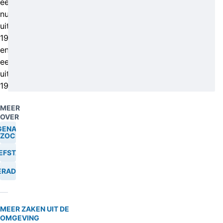
een
nummer
uit
1960
en
een
uit
1937.
MEER
OVER
GENAAR
ZOCHT
EFSTAL
ERADEN
MEER ZAKEN UIT DE
OMGEVING