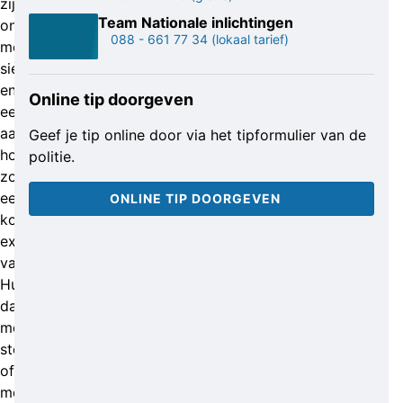
zijn
Team Nationale inlichtingen
onder
088 - 661 77 34
(lokaal tarief)
meer
sieraden
en
Online tip doorgeven
een
aantal
Geef je tip online door via het tipformulier van de
horloges,
politie.
zoals
een
ONLINE TIP DOORGEVEN
kostbaar
exemplaar
van
Hublot
dat
met
steentjes
of
mogelijk