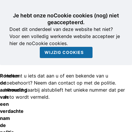
Je hebt onze noCookie cookies (nog) niet
geaccepteerd.
Doet dit onderdeel van deze website het niet?
Voor een volledig werkende website accepteer je
hier de noCookie cookies.
WIJZIG COOKIES
Rondom
Herkent u iets dat aan u of een bekende van u
de
toebehoort? Neem dan contact op met de politie.
aanhouding
Vermeld daarbij alstublieft het unieke nummer dat per
van
foto wordt vermeld.
een
verdachte
nam
de