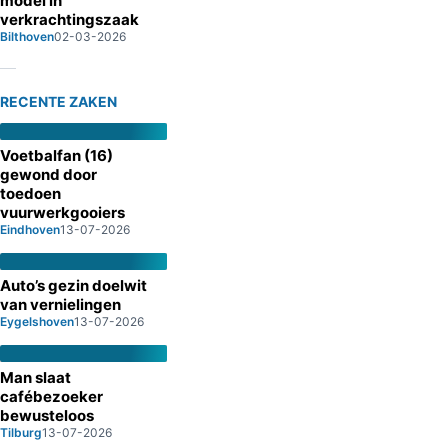
model in
verkrachtingszaak
Bilthoven
02-03-2026
RECENTE ZAKEN
Voetbalfan (16)
gewond door
toedoen
vuurwerkgooiers
Eindhoven
13-07-2026
Auto’s gezin doelwit
van vernielingen
Eygelshoven
13-07-2026
Man slaat
cafébezoeker
bewusteloos
Tilburg
13-07-2026