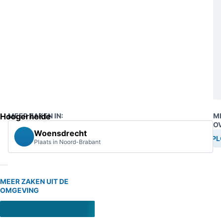
Hoogerheide
MEER ZAKEN IN:
M
O
Woensdrecht
EXPL
Plaats in Noord-Brabant
MEER ZAKEN UIT DE
OMGEVING