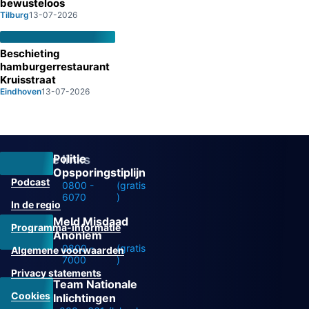
bewusteloos
Tilburg
13-07-2026
Beschieting
hamburgerrestaurant
Kruisstraat
Eindhoven
13-07-2026
Politie
Overige links
Opsporingstiplijn
Podcast
0800 -
(gratis
6070
)
In de regio
Meld Misdaad
Programma-informatie
Anoniem
0800 -
(gratis
Algemene voorwaarden
7000
)
Privacy statements
Team Nationale
Cookies
Inlichtingen