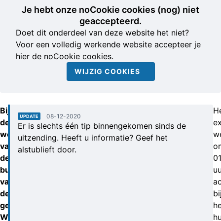
Je hebt onze noCookie cookies (nog) niet
geaccepteerd.
Doet dit onderdeel van deze website het niet?
Voor een volledig werkende website accepteer je
hier de noCookie cookies.
WIJZIG COOKIES
Bij
H
08-12-2020
UPDATE
de
ex
Er is slechts één tip binnengekomen sinds de
woning
w
uitzending. Heeft u informatie? Geef het
van
o
alstublieft door.
de
01
burgemeester
uu
van
ac
de
bi
gemeente
he
Woensdrecht
hu