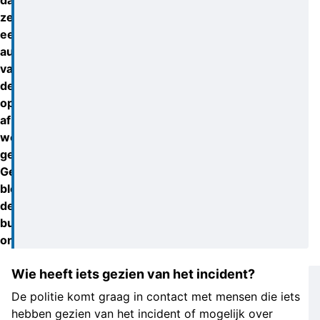
dat
zelfs
een
auto
van
de
oprit
af
werd
geduwd.
Gelukkig
bleef
de
burgemeester
ongedeerd.
Wie heeft iets gezien van het incident?
De politie komt graag in contact met mensen die iets
hebben gezien van het incident of mogelijk over