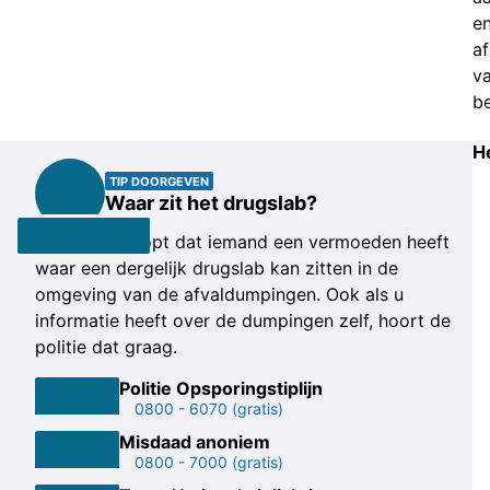
e
af
v
be
H
LEES
TIP DOORGEVEN
OOK:
Waar zit het drugslab?
Drugslab
De politie hoopt dat iemand een vermoeden heeft
herkennen:
waar een dergelijk drugslab kan zitten in de
aparte geur,
donkere
omgeving van de afvaldumpingen. Ook als u
ramen en
informatie heeft over de dumpingen zelf, hoort de
bestelbusjes
politie dat graag.
17-08-2019
Politie Opsporingstiplijn
0800 - 6070
(gratis)
Misdaad anoniem
0800 - 7000
(gratis)