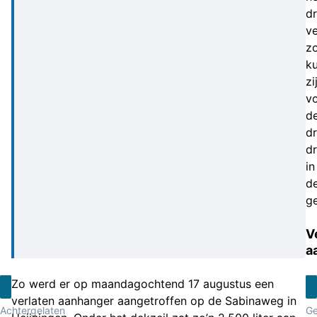
d
ve
z
k
zi
v
d
dr
d
in
d
g
V
a
Zo werd er op maandagochtend 17 augustus een
verlaten aanhanger aangetroffen op de Sabinaweg in
Achtergelaten
Ge