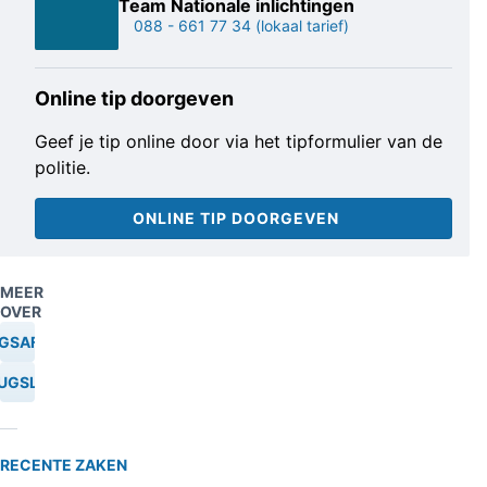
Team Nationale inlichtingen
088 - 661 77 34
(lokaal tarief)
Online tip doorgeven
Geef je tip online door via het tipformulier van de
politie.
ONLINE TIP DOORGEVEN
MEER
OVER
GSAFVAL
UGSLAB
RECENTE ZAKEN