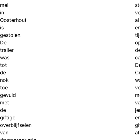
mei
s
in
v
Oosterhout
al
is
e
gestolen.
ti
De
o
trailer
d
was
ca
tot
D
de
Cr
nok
w
toe
v
gevuld
m
met
va
de
je
giftige
e
overblijfselen
gi
van
af