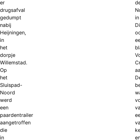
er
d
drugsafval
N
gedumpt
in
nabij
Di
Heijningen,
o
in
e
het
b
dorpje
V
Willemstad.
Cr
Op
aa
het
D
Sluispad-
b
Noord
w
werd
v
een
v
paardentrailer
e
aangetroffen
va
die
k
in
e