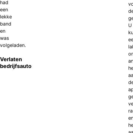
had
v
een
d
lekke
g
band
U
en
k
was
e
volgeladen.
la
o
Verlaten
a
bedrijfsauto
h
a
d
a
ge
ve
r
e
he
a