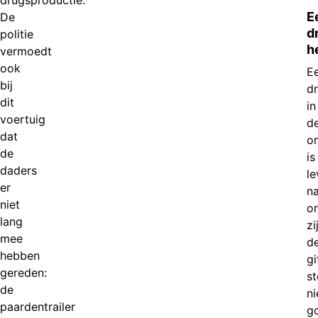
drugsproductie.
E
De
d
politie
h
vermoedt
ook
E
bij
d
dit
in
voertuig
d
dat
o
de
is
daders
le
er
n
niet
on
lang
zi
mee
d
hebben
gi
gereden:
st
de
ni
paardentrailer
g