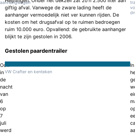
Heijningen. Onder het dekzeil zat zo’n 2.500 liter aan
aanhangwagen
tra
giftig afval. Vanwege de zware lading heeft de
vo
dr
aanhanger vermoedelijk niet ver kunnen rijden. De
kosten om het drugsafval op te ruimen bedroegen
ruim 10.000 euro. Opvallend: de gebruikte aanhanger
blijkt te zijn gestolen in 2006.
Gestolen paardentrailer
Ook
In
VW Crafter en kenteken
in
he
de
g
nacht
w
van
ei
6
m
op
o
7
e
juli
ca
werd
a