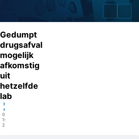
Gedumpt
drugsafval
mogelijk
Home
afkomstig
Zaken
uit
hetzelfde
Fraudeurs
lab
Opsporingslijst
Heijningen
e.o.
Cold Cases
06-
10-
2020
Tip doorgeven
Volg ons