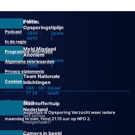
Politie
Overige links
Opsporingstiplijn
Podcast
0800 -
(gratis
6070
)
In de regio
Meld Misdaad
Programma-informatie
Anoniem
0800 -
(gratis
Algemene voorwaarden
7000
)
Privacy statements
Team Nationale
Cookies
Inlichtingen
088 - 661
(lokaal
77 34
tarief)
Uitzending
Slachtofferhulp
Nederland
Vanaf 31 augustus is Opsporing Verzocht weer iedere
Iets heftigs
maandag te zien, rond 21.15 uur op NPO 2.
meegemaakt?
Camera in beeld
Volg ons