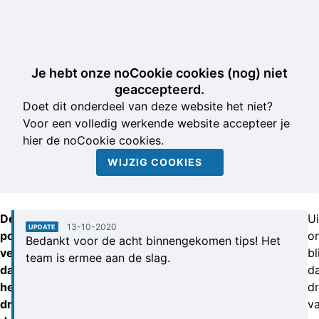
Je hebt onze noCookie cookies (nog) niet
geaccepteerd.
Doet dit onderdeel van deze website het niet?
Voor een volledig werkende website accepteer je
hier de noCookie cookies.
WIJZIG COOKIES
De
Ui
13-10-2020
UPDATE
politie
o
Bedankt voor de acht binnengekomen tips! Het
vermoedt
bl
team is ermee aan de slag.
dat
d
het
d
drugsafval
v