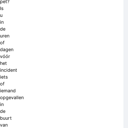
pet?
Is
u
in
de
uren
of
dagen
vóór
het
incident
iets
of
iemand
opgevallen
in
de
buurt
van