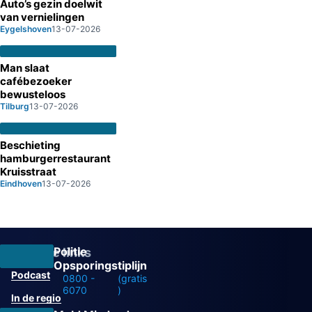
Auto’s gezin doelwit
van vernielingen
Eygelshoven
13-07-2026
Man slaat
cafébezoeker
bewusteloos
Tilburg
13-07-2026
Beschieting
hamburgerrestaurant
Kruisstraat
Eindhoven
13-07-2026
Politie
Overige links
Opsporingstiplijn
Podcast
0800 -
(gratis
6070
)
In de regio