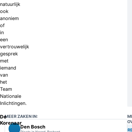
natuurlijk
ook
anoniem
of
in
een
vertrouwelijk
gesprek
met
iemand
van
het
Team
Nationale
Inlichtingen.
De
MEER ZAKEN IN:
M
O
Korenaar
Den Bosch
BEDRE
Plaats in Noord-Brabant