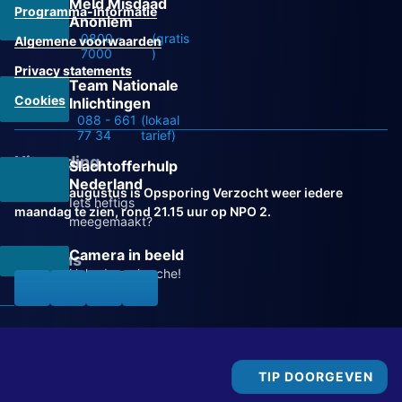
Meld Misdaad
Programma-informatie
Anoniem
0800 -
(gratis
Algemene voorwaarden
7000
)
Privacy statements
Team Nationale
Cookies
Inlichtingen
088 - 661
(lokaal
77 34
tarief)
Uitzending
Slachtofferhulp
Nederland
Vanaf 31 augustus is Opsporing Verzocht weer iedere
Iets heftigs
maandag te zien, rond 21.15 uur op NPO 2.
meegemaakt?
Camera in beeld
Volg ons
Help de recherche!
TIP DOORGEVEN