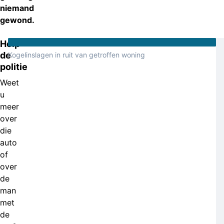
niemand
gewond.
Help
de
Kogelinslagen in ruit van getroffen woning
politie
Weet
u
meer
over
die
auto
of
over
de
man
met
de