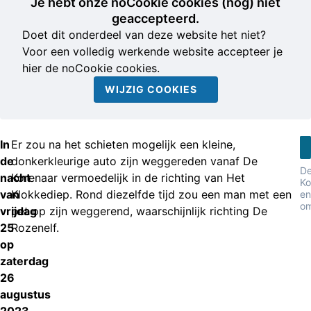
Je hebt onze noCookie cookies (nog) niet
geaccepteerd.
Doet dit onderdeel van deze website het niet?
Voor een volledig werkende website accepteer je
hier de noCookie cookies.
WIJZIG COOKIES
In
Er zou na het schieten mogelijk een kleine,
de
donkerkleurige auto zijn weggereden vanaf De
D
nacht
Korenaar vermoedelijk in de richting van Het
Ko
van
Klokkediep. Rond diezelfde tijd zou een man met een
en
o
vrijdag
pet op zijn weggerend, waarschijnlijk richting De
25
Rozenelf.
op
zaterdag
26
augustus