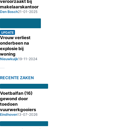
veroorzaakt bij
makelaarskantoor
Den Bosch
21-01-2025
UPDATE
Vrouw verliest
onderbeen na
explosie bij
woning
Nieuwkuijk
19-11-2024
RECENTE ZAKEN
Voetbalfan (16)
gewond door
toedoen
vuurwerkgooiers
Eindhoven
13-07-2026