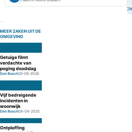
BESCH
MEER ZAKEN UIT DE
OMGEVING
Getuige filmt
verdachte van
poging doodslag
Den Bosch
29-06-2026
Vijf bedreigende
incidenten in
woonwijk
Den Bosch
08-04-2025
Ontploffing