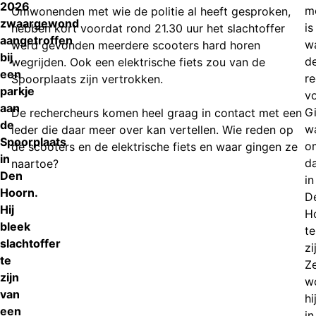
2026
m
Omwonenden met wie de politie al heeft gesproken,
zwaargewond
is
hebben kort voordat rond 21.30 uur het slachtoffer
aangetroffen
w
werd gevonden meerdere scooters hard horen
bij
d
wegrijden. Ook een elektrische fiets zou van de
een
r
Spoorplaats zijn vertrokken.
parkje
v
aan
Gi
De rechercheurs komen heel graag in contact met een
de
w
ieder die daar meer over kan vertellen. Wie reden op
Spoorplaats
o
de scooters en de elektrische fiets en waar gingen ze
in
d
naartoe?
Den
in
Hoorn.
D
Hij
H
bleek
te
slachtoffer
zi
te
Ze
zijn
w
van
hi
een
in