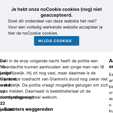
Je hebt onze noCookie cookies (nog) niet
geaccepteerd.
Doet dit onderdeel van deze website het niet?
Voor een volledig werkende website accepteer je
hier de noCookie cookies.
WIJZIG COOKIES
A
De
Al in de erop volgende nacht heeft de politie een
o
16-
verdachte kunnen aanhouden: een jonge man van 18
jarige
uit Rijswijk. Hij zit nog vast, maar daarmee is de
E
Gianinni
precieze toedracht van Gianinni’s dood nog zeker niet
a
werd
duidelijk. De politie vraagt mogelijke getuigen om zich
be
op
te melden. Daarnaast is beeldmateriaal uit de
v
donderdagavond
omgeving nog heel welkom.
w
22
u
Scooters weggereden
januari
k