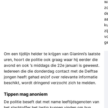
w
z
d
aa
k
zi
v
g
Om een tijdlijn helder te krijgen van Gianinni’s laatste
uren, hoort de politie ook graag waar hij eerder die
avond en ook ’s middags die 22e januari is geweest.
Iedereen die die donderdag contact met de Delftse
jongen heeft gehad en/of over relevante informatie
beschikt, wordt dringend verzocht zich te melden.
Tippen mag anoniem
De politie beseft dat met name leeftijdsgenoten van
het slachtoffer het lastig kunnen vinden om hun