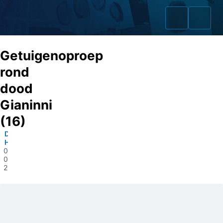
Getuigenoproep
rond
dood
Home
Gianinni
Zaken
(16)
Den
Fraudeurs
Hoorn
02-
Opsporingslijst
02-
2026
Cold Cases
Tip doorgeven
Volg ons