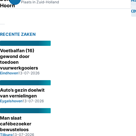
Plaats in Zuid-Holland
Hoorn
STEEKI
RECENTE ZAKEN
Voetbalfan (16)
gewond door
toedoen
vuurwerkgooiers
Eindhoven
13-07-2026
Auto’s gezin doelwit
van vernielingen
Eygelshoven
13-07-2026
Man slaat
cafébezoeker
bewusteloos
Tilburg
13-07-2026