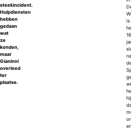
steekincident.
De
Hulpdiensten
W
hebben
is
gedaan
he
wat
16
ze
ja
konden,
sl
maar
n
Gianinni
d
overleed
S
ter
g
plaatse.
w
he
hi
d
mo
o
e