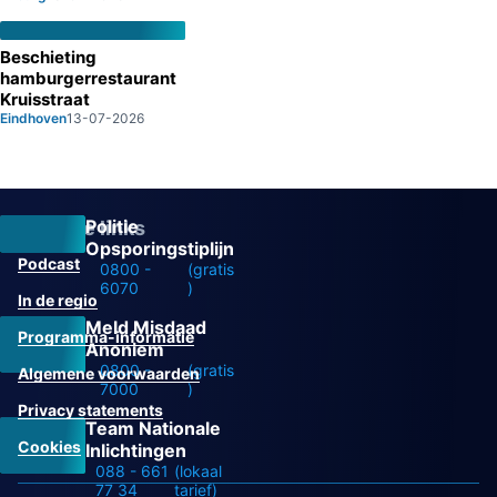
Beschieting
hamburgerrestaurant
Kruisstraat
Eindhoven
13-07-2026
Politie
Overige links
Opsporingstiplijn
Podcast
0800 -
(gratis
6070
)
In de regio
Meld Misdaad
Programma-informatie
Anoniem
0800 -
(gratis
Algemene voorwaarden
7000
)
Privacy statements
Team Nationale
Cookies
Inlichtingen
088 - 661
(lokaal
77 34
tarief)