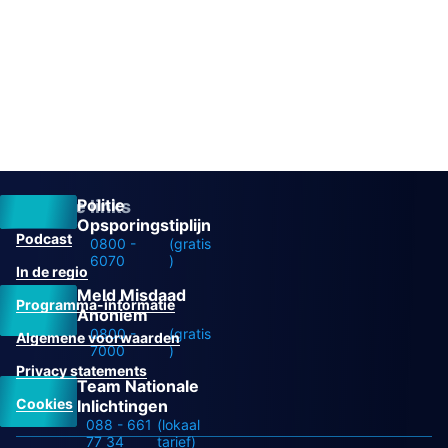
Politie
Overige links
Opsporingstiplijn
Podcast
0800 -
(gratis
6070
)
In de regio
Meld Misdaad
Programma-informatie
Anoniem
0800 -
(gratis
Algemene voorwaarden
7000
)
Privacy statements
Team Nationale
Cookies
Inlichtingen
088 - 661
(lokaal
77 34
tarief)