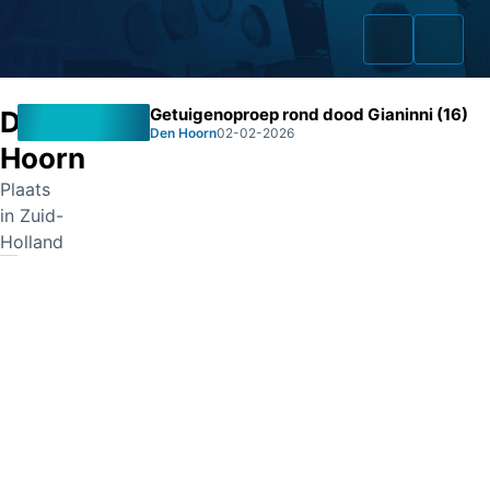
Getuigenoproep rond dood Gianinni (16)
Den
Den Hoorn
02-02-2026
Hoorn
Plaats
Home
in Zuid-
Holland
Zaken
Fraudeurs
Opsporingslijst
Cold Cases
Tip doorgeven
Volg ons