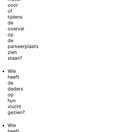
voor
of
tijdens
de
overval
op
de
parkeerplaats
zien
staan?
Wie
heeft
de
daders
op
hun
vlucht
gezien?
Wie
heeft