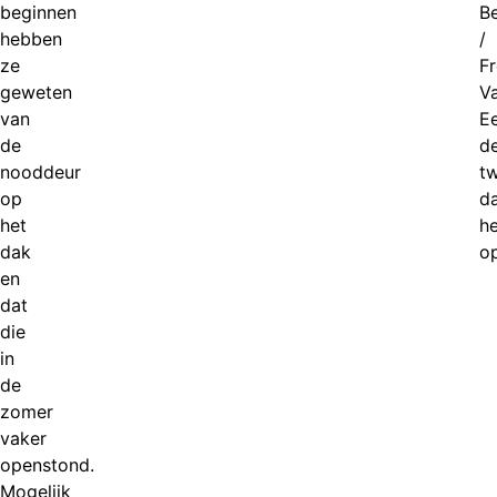
beginnen
Be
hebben
/
ze
Fr
geweten
V
van
E
de
d
nooddeur
t
op
d
het
he
dak
op
en
dat
die
in
de
zomer
vaker
openstond.
Mogelijk