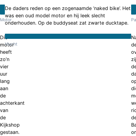
De daders reden op een zogenaamde ‘naked bike’. Het
was een oud model motor en hij leek slecht
Motor
Pa
onderhouden. Op de buddyseat zat zwarte ducktape.
Die
N
Vlucht
motor
d
heeft
ov
zo’n
zi
vier
d
uur
d
lang
o
aan
di
de
m
achterkant
w
van
ri
de
d
Kijkshop
B
gestaan.
o