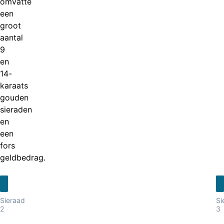
omvatte
een
groot
aantal
9
en
14-
karaats
gouden
sieraden
en
een
fors
geldbedrag.
Sieraad
Si
2
3