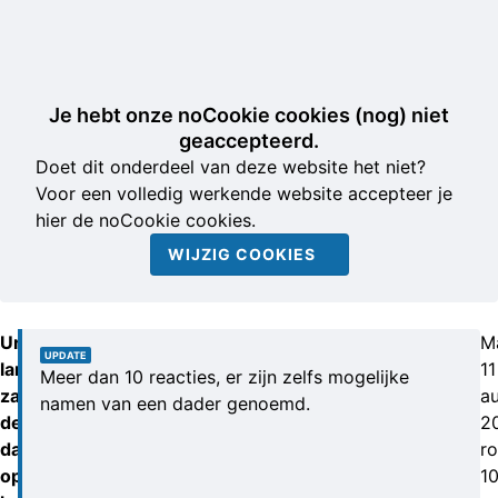
Je hebt onze noCookie cookies (nog) niet
geaccepteerd.
Doet dit onderdeel van deze website het niet?
Voor een volledig werkende website accepteer je
hier de noCookie cookies.
WIJZIG COOKIES
Uren
M
UPDATE
lang
11
Meer dan 10 reacties, er zijn zelfs mogelijke
zaten
a
namen van een dader genoemd.
de
2
daders
r
op
1