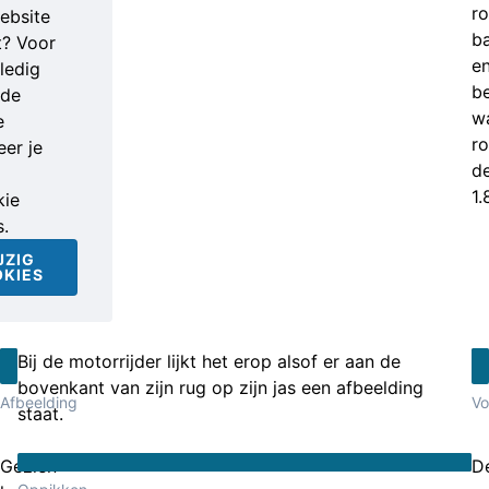
ro
ebsite
b
t? Voor
e
ledig
b
nde
w
e
r
er je
d
1.
ie
s.
JZIG
KIES
Bij de motorrijder lijkt het erop alsof er aan de
bovenkant van zijn rug op zijn jas een afbeelding
Afbeelding
Vo
staat.
Gezien
D