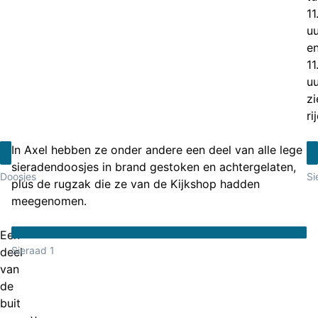
11
uu
e
11
uu
zi
ri
In Axel hebben ze onder andere een deel van alle lege
sieradendoosjes in brand gestoken en achtergelaten,
Doosjes
Si
plus de rugzak die ze van de Kijkshop hadden
meegenomen.
Een
Sieraad 1
deel
van
de
buit