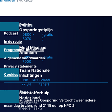
Eindhoven
13-07-2026
Politie
Overige links
Opsporingstiplijn
Podcast
0800 -
(gratis
6070
)
In de regio
Meld Misdaad
Programma-informatie
Anoniem
0800 -
(gratis
Algemene voorwaarden
7000
)
Privacy statements
Team Nationale
Cookies
Inlichtingen
088 - 661
(lokaal
77 34
tarief)
Uitzending
Slachtofferhulp
Nederland
Vanaf 31 augustus is Opsporing Verzocht weer iedere
Iets heftigs
maandag te zien, rond 21.15 uur op NPO 2.
meegemaakt?