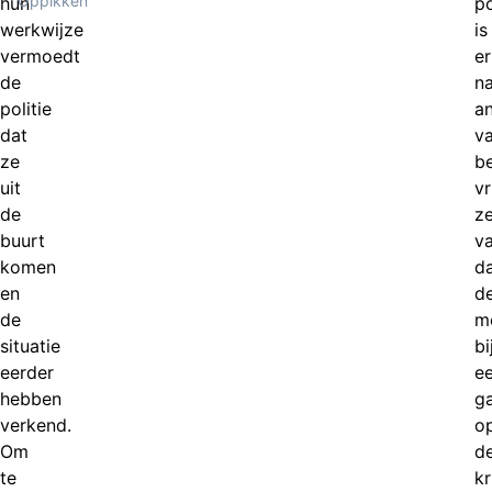
Oppikken
hun
po
werkwijze
is
vermoedt
er
de
n
politie
a
dat
v
ze
b
uit
vr
de
z
buurt
v
komen
d
en
d
de
mo
situatie
bi
eerder
e
hebben
g
verkend.
o
Om
d
te
kr