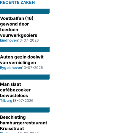
RECENTE ZAKEN
Voetbalfan (16)
gewond door
toedoen
vuurwerkgooiers
Eindhoven
13-07-2026
Auto’s gezin doelwit
van vernielingen
Eygelshoven
13-07-2026
Man slaat
cafébezoeker
bewusteloos
Tilburg
13-07-2026
Beschieting
hamburgerrestaurant
Kruisstraat