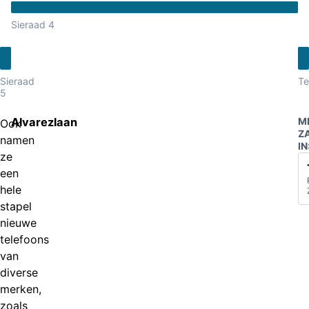
Sieraad 4
Sieraad
Te
5
Alvarezlaan
M
Ook
Z
namen
IN
ze
een
hele
stapel
nieuwe
telefoons
van
diverse
merken,
zoals